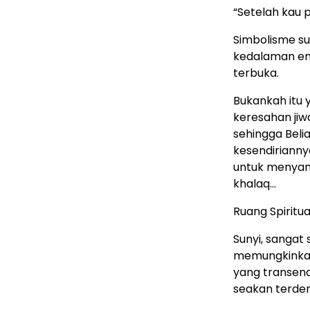
“Setelah kau 
Simbolisme su
kedalaman em
terbuka.
Bukankah itu 
keresahan jiw
sehingga Beli
kesendirianny
untuk menyamp
khalaq…
Ruang Spiritua
Sunyi, sangat 
memungkinkan 
yang transend
seakan terdeng