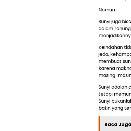
Namun…
Sunyi juga bi
dalam renung
menjadikannya
Keindahan ti
jeda, kehampa
membuat sunyi
karena makna
masing-masin
Sunyi adalah 
tetapi memungk
Sunyi bukanla
batin yang ter
Baca Juga 