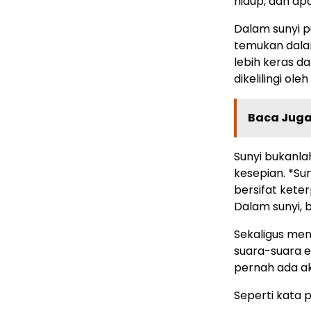
hidup, dan a
Dalam sunyi pu
temukan dalam
lebih keras da
dikelilingi ol
Baca Juga 
Sunyi bukanla
kesepian. *Sun
bersifat kete
Dalam sunyi, 
Sekaligus men
suara-suara e
pernah ada ak
Seperti kata 