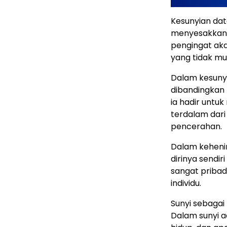
Kesunyian da
menyesakkan. I
pengingat aka
yang tidak mu
Dalam kesuny
dibandingkan t
ia hadir untu
terdalam dari
pencerahan.
Dalam keheni
dirinya sendir
sangat pribad
individu.
Sunyi sebagai 
Dalam sunyi ad