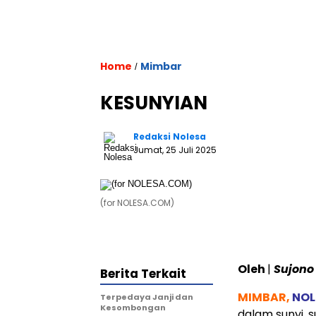
Home
Mimbar
/
KESUNYIAN
Redaksi Nolesa
Jumat, 25 Juli 2025
(for NOLESA.COM)
Oleh
|
Sujono
Berita Terkait
MIMBAR,
NOL
Terpedaya Janji dan
Kesombongan
dalam sunyi, s