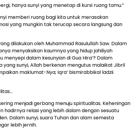
pergi, hanya sunyi yang menetap di kursi ruang tamu.”
nyi memberi ruang bagi kita untuk merasakan
osi yang mungkin tak terucap secara langsung dan
yang dilakukan oleh Muhammad Rasulullah Saw. Dalam
anya menyaksikan kaumnya yang hidup jahiliyah
au menyepi dalam kesunyian di Gua Hira’? Dalam
a yang sunyi, Allah berkenan mengutus malaikat Jibril
aikan maklumat-Nya; Iqra’ bismirabbikal ladzii
litas…
sering menjadi gerbang menuju spiritualitas. Keheningan
hadirnya relasi yang lebih dalam dengan sesuatu
en. Dalam sunyi, suara Tuhan dan alam semesta
ar lebih jernih.