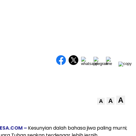
A
A
A
ESA.COM –
Kesunyian dalah bahasa jiwa paling murni;
uara Tuhan seakan terdengar lebih jernih.