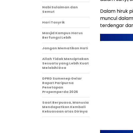
Nabi Sulaiman dan
Dalam hiruk p
Semut
muncul dalam
Hari Tasyrik
terdengar dan
Masjid Kampus Harus
Berfungsi Lebih
Jangan Mematikan Hati
Allah Tidak Menciptakan
Sesuatu yang Lebih Kuat
Melebihi Doa
DPRD Sumenep Gelar
Rapat Paripurna
Penetapan
Propemperda 2026
Saat Berpuasa, Manusia
Mendapatkan Kembali
Kekuasaan atas Dirinya