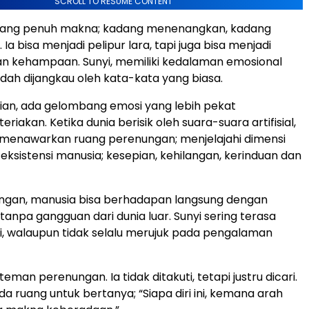
SCROLL TO RESUME CONTENT
tang penuh makna; kadang menenangkan, kadang
a bisa menjadi pelipur lara, tapi juga bisa menjadi
n kehampaan. Sunyi, memiliki kedalaman emosional
dah dijangkau oleh kata-kata yang biasa.
ian, ada gelombang emosi yang lebih pekat
eriakan. Ketika dunia berisik oleh suara-suara artifisial,
k menawarkan ruang perenungan; menjelajahi dimensi
 eksistensi manusia; kesepian, kehilangan, kerinduan dan
ngan, manusia bisa berhadapan langsung dengan
i tanpa gangguan dari dunia luar. Sunyi sering terasa
i, walaupun tidak selalu merujuk pada pengalaman
teman perenungan. Ia tidak ditakuti, tetapi justru dicari.
a ruang untuk bertanya; “Siapa diri ini, kemana arah