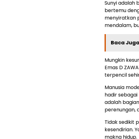
Sunyi adalah 
bertemu denga
menyiratkan p
mendalam, bu
Baca Juga 
Mungkin kesun
Emas D ZAWAW
terpencil sehi
Manusia moder
hadir sebagai 
adalah bagian 
perenungan, d
Tidak sedikit
kesendirian. Y
makna hidup.