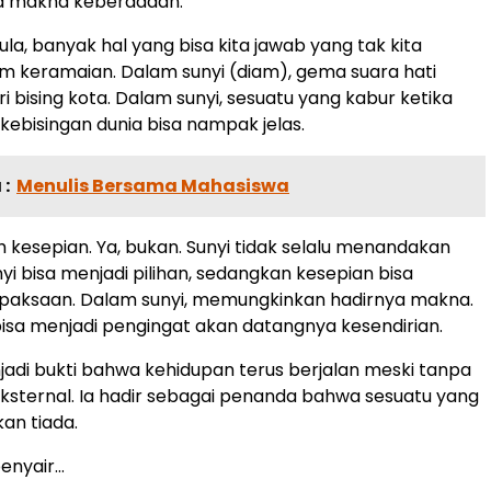
pa makna keberadaan.”
la, banyak hal yang bisa kita jawab yang tak kita
 keramaian. Dalam sunyi (diam), gema suara hati
ri bising kota. Dalam sunyi, sesuatu yang kabur ketika
eh kebisingan dunia bisa nampak jelas.
:
Menulis Bersama Mahasiswa
h kesepian. Ya, bukan. Sunyi tidak selalu menandakan
yi bisa menjadi pilihan, sedangkan kesepian bisa
rpaksaan. Dalam sunyi, memungkinkan hadirnya makna.
bisa menjadi pengingat akan datangnya kesendirian.
jadi bukti bahwa kehidupan terus berjalan meski tanpa
ksternal. Ia hadir sebagai penanda bahwa sesuatu yang
an tiada.
penyair…