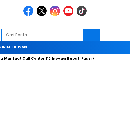
KIRIM TULISAN
aat Call Center 112 Inovasi Bupati Fauzi Hari ini
Bersama Tim