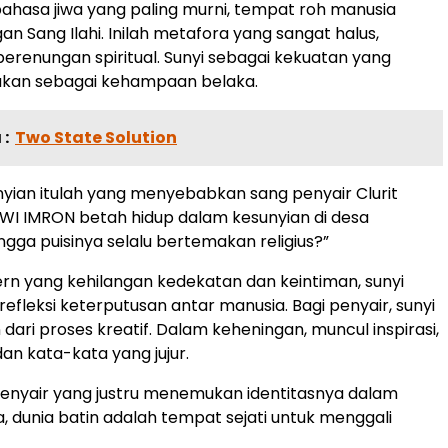
bahasa jiwa yang paling murni, tempat roh manusia
n Sang Ilahi. Inilah metafora yang sangat halus,
erenungan spiritual. Sunyi sebagai kekuatan yang
kan sebagai kehampaan belaka.
:
Two State Solution
yian itulah yang menyebabkan sang penyair Clurit
I IMRON betah hidup dalam kesunyian di desa
ngga puisinya selalu bertemakan religius?”
n yang kehilangan kedekatan dan keintiman, sunyi
refleksi keterputusan antar manusia. Bagi penyair, sunyi
dari proses kreatif. Dalam keheningan, muncul inspirasi,
an kata-kata yang jujur.
 penyair yang justru menemukan identitasnya dalam
a, dunia batin adalah tempat sejati untuk menggali