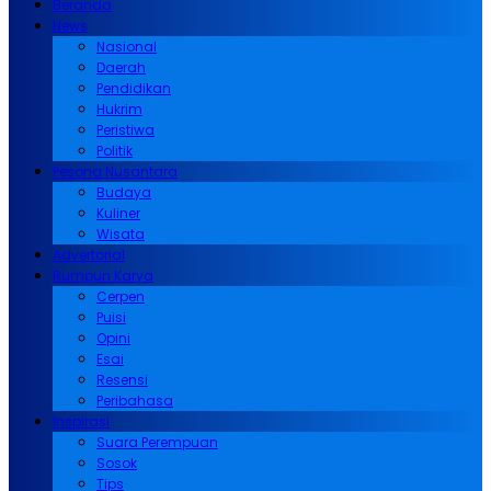
Beranda
News
Nasional
Daerah
Pendidikan
Hukrim
Peristiwa
Politik
Pesona Nusantara
Budaya
Kuliner
Wisata
Advertorial
Rumpun Karya
Cerpen
Puisi
Opini
Esai
Resensi
Peribahasa
Inspirasi
Suara Perempuan
Sosok
Tips