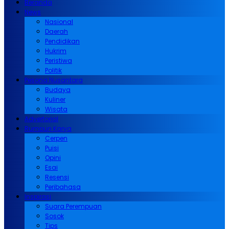
Beranda
News
Nasional
Daerah
Pendidikan
Hukrim
Peristiwa
Politik
Pesona Nusantara
Budaya
Kuliner
Wisata
Advertorial
Rumpun Karya
Cerpen
Puisi
Opini
Esai
Resensi
Peribahasa
Inspirasi
Suara Perempuan
Sosok
Tips