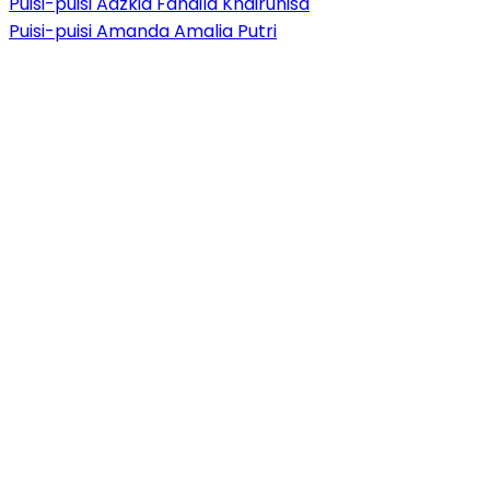
Puisi-puisi Adzkia Fahdila Khairunisa
Puisi-puisi Amanda Amalia Putri