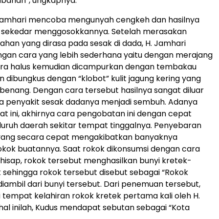
ubahan”, ungkapnya.
Jamhari mencoba mengunyah cengkeh dan hasilnya
ri sekedar menggosokkannya. Setelah merasakan
han yang dirasa pada sesak di dada, H. Jamhari
ngan cara yang lebih sederhana yaitu dengan merajang
ra halus kemudian dicampurkan dengan tembakau
 dibungkus dengan “klobot” kulit jagung kering yang
 benang. Dengan cara tersebut hasilnya sangat diluar
a penyakit sesak dadanya menjadi sembuh. Adanya
 ini, akhirnya cara pengobatan ini dengan cepat
eluruh daerah sekitar tempat tinggalnya. Penyebaran
ang secara cepat mengakibatkan banyaknya
kok buatannya. Saat rokok dikonsumsi dengan cara
ihisap, rokok tersebut menghasilkan bunyi kretek-
 sehingga rokok tersebut disebut sebagai “Rokok
diambil dari bunyi tersebut. Dari penemuan tersebut,
 tempat kelahiran rokok kretek pertama kali oleh H.
 hal inilah, Kudus mendapat sebutan sebagai “Kota