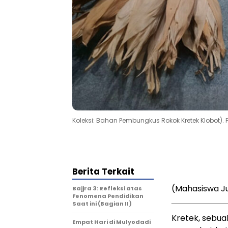
Koleksi: Bahan Pembungkus Rokok Kretek Klobot). F
Berita Terkait
(Mahasiswa Ju
Bajjra 3: Refleksi atas
Fenomena Pendidikan
Saat ini (Bagian II)
Kretek, sebua
Empat Hari di Mulyodadi