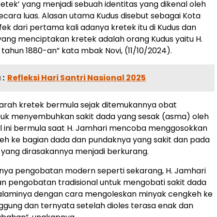
retek’ yang menjadi sebuah identitas yang dikenal oleh
cara luas. Alasan utama Kudus disebut sebagai Kota
fek dari pertama kali adanya kretek itu di Kudus dan
yang menciptakan kretek adalah orang Kudus yaitu H.
tahun 1880-an” kata mbak Novi, (11/10/2024).
:
Refleksi Hari Santri Nasional 2025
jarah kretek bermula sejak ditemukannya obat
ntuk menyembuhkan sakit dada yang sesak (asma) oleh
al ini bermula saat H. Jamhari mencoba menggosokkan
eh ke bagian dada dan pundaknya yang sakit dan pada
t yang dirasakannya menjadi berkurang.
nya pengobatan modern seperti sekarang, H. Jamhari
 pengobatan tradisional untuk mengobati sakit dada
ialaminya dengan cara mengoleskan minyak cengkeh ke
gung dan ternyata setelah dioles terasa enak dan