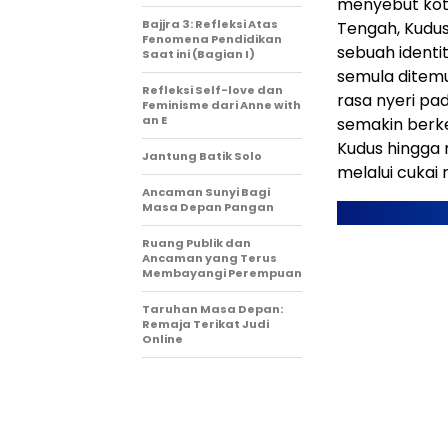
menyebut kota
Bajjra 3: Refleksi Atas
Tengah, Kudu
Fenomena Pendidikan
sebuah identit
Saat ini (Bagian I)
semula ditem
Refleksi Self-love dan
rasa nyeri pa
Feminisme dari Anne with
an E
semakin berk
Kudus hingga
Jantung Batik Solo
melalui cukai 
Ancaman Sunyi Bagi
Masa Depan Pangan
Ruang Publik dan
Ancaman yang Terus
Membayangi Perempuan
Taruhan Masa Depan:
Remaja Terikat Judi
Online