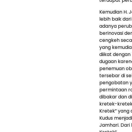
terdapat per
Kemudian H. 
lebih baik da
adanya peruba
berinovasi de
cengkeh seca
yang kemudian
diikat dengan
dugaan karen
penemuan obat
tersebar di s
pengobatan y
permintaan ro
dibakar dan d
kretek-kretek
Kretek” yang 
Kudus menjadi
Jamhari. Dari