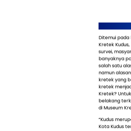
Ditemui pada 
Kretek Kudus
survei, masya
banyaknya pabr
salah satu al
namun alasan 
kretek yang b
kretek menjad
Kretek? Untuk
belakang terk
di Museum Kre
“Kudus merupa
Kota Kudus t