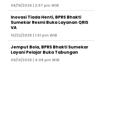
06/19/2026 | 2:57 pm WIB
Inovasi Tiada Henti, BPRS Bhakti
Sumekar Resmi Buka Layanan QRIS
VA
10/22/2025 | 1:51 pm WIB
Jemput Bola, BPRS Bhakti Sumekar
Layani Pelajar Buka Tabungan
09/13/2025 | 4:08 pm WIB