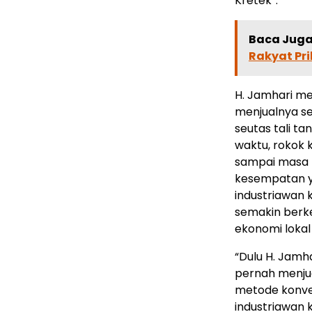
Kretek”.
Baca Juga 
Rakyat Pr
H. Jamhari me
menjualnya se
seutas tali t
waktu, rokok 
sampai masa k
kesempatan ya
industriawan 
semakin berk
ekonomi lokal
“Dulu H. Jamh
pernah menju
metode konven
industriawan k