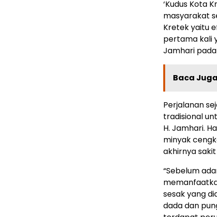
‘Kudus Kota K
masyarakat se
Kretek yaitu e
pertama kali 
Jamhari pada 
Baca Juga 
Perjalanan se
tradisional u
H. Jamhari. H
minyak cengk
akhirnya saki
“Sebelum ada
memanfaatkan
sesak yang d
dada dan pung