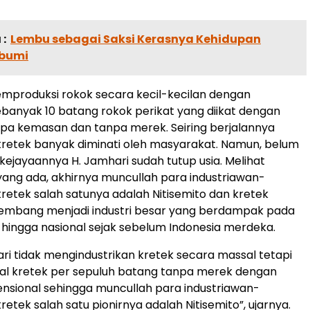
:
Lembu sebagai Saksi Kerasnya Kehidupan
ibumi
mproduksi rokok secara kecil-kecilan dengan
banyak 10 batang rokok perikat yang diikat dengan
anpa kemasan dan tanpa merek. Seiring berjalannya
kretek banyak diminati oleh masyarakat. Namun, belum
ejayaannya H. Jamhari sudah tutup usia. Melihat
ng ada, akhirnya muncullah para industriawan-
kretek salah satunya adalah Nitisemito dan kretek
embang menjadi industri besar yang berdampak pada
 hingga nasional sejak sebelum Indonesia merdeka.
ari tidak mengindustrikan kretek secara massal tetapi
al kretek per sepuluh batang tanpa merek dengan
sional sehingga muncullah para industriawan-
retek salah satu pionirnya adalah Nitisemito”, ujarnya.