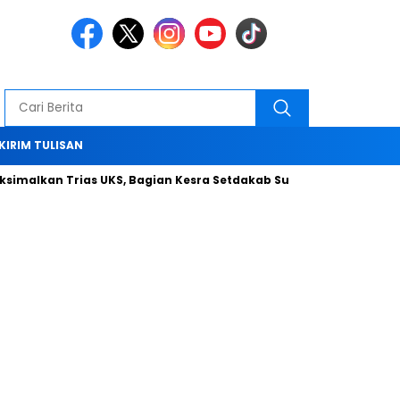
KIRIM TULISAN
an Trias UKS, Bagian Kesra Setdakab Sumenep Gelar Rakerda