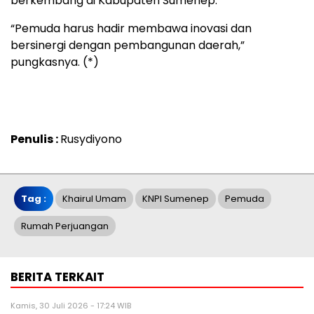
berkembang di Kabupaten Sumenep.
“Pemuda harus hadir membawa inovasi dan
bersinergi dengan pembangunan daerah,”
pungkasnya. (*)
Penulis :
Rusydiyono
Tag :
Khairul Umam
KNPI Sumenep
Pemuda
Rumah Perjuangan
BERITA TERKAIT
Kamis, 30 Juli 2026 - 17:24 WIB