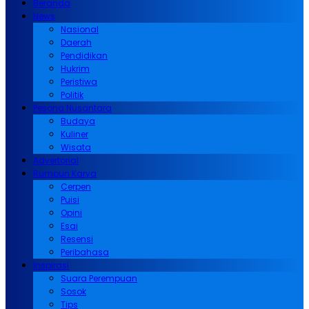
Beranda
News
Nasional
Daerah
Pendidikan
Hukrim
Peristiwa
Politik
Pesona Nusantara
Budaya
Kuliner
Wisata
Advertorial
Rumpun Karya
Cerpen
Puisi
Opini
Esai
Resensi
Peribahasa
Inspirasi
Suara Perempuan
Sosok
Tips