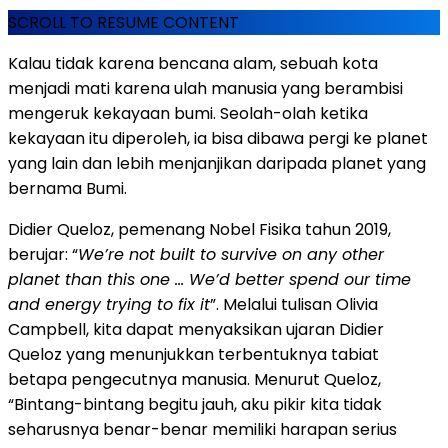
SCROLL TO RESUME CONTENT
Kalau tidak karena bencana alam, sebuah kota
menjadi mati karena ulah manusia yang berambisi
mengeruk kekayaan bumi. Seolah-olah ketika
kekayaan itu diperoleh, ia bisa dibawa pergi ke planet
yang lain dan lebih menjanjikan daripada planet yang
bernama Bumi.
Didier Queloz, pemenang Nobel Fisika tahun 2019,
berujar: “
We’re not built to survive on any other
planet than this one … We’d better spend our time
and energy trying to fix it
”. Melalui tulisan Olivia
Campbell, kita dapat menyaksikan ujaran Didier
Queloz yang menunjukkan terbentuknya tabiat
betapa pengecutnya manusia. Menurut Queloz,
“Bintang-bintang begitu jauh, aku pikir kita tidak
seharusnya benar-benar memiliki harapan serius