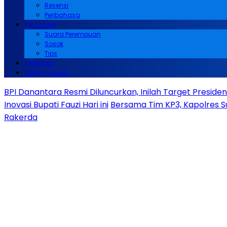
Resensi
Peribahasa
Inspirasi
Suara Perempuan
Sosok
Tips
Mimbar
Kirim Tulisan
BPI Danantara Resmi Diluncurkan, Inilah Target Presid
Inovasi Bupati Fauzi Hari ini
Bersama Tim KP3, Kapolres S
Rakerda