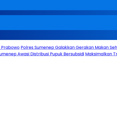
en Prabowo
Polres Sumenep Galakkan Gerakan Makan Seha
umenep Awasi Distribusi Pupuk Bersubsidi
Maksimalkan Tr