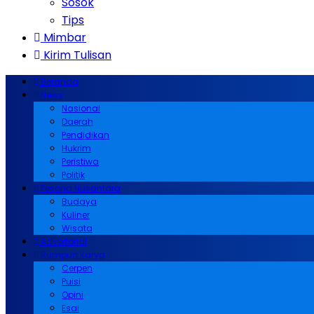
Sosok
Tips
Mimbar
Kirim Tulisan
Beranda
News
Nasional
Daerah
Pendidikan
Hukrim
Peristiwa
Politik
Pesona Nusantara
Budaya
Kuliner
Wisata
Advertorial
Rumpun Karya
Cerpen
Puisi
Opini
Esai