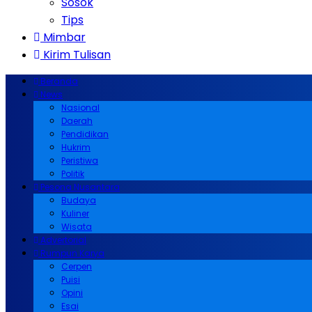
Sosok
Tips
Mimbar
Kirim Tulisan
Beranda
News
Nasional
Daerah
Pendidikan
Hukrim
Peristiwa
Politik
Pesona Nusantara
Budaya
Kuliner
Wisata
Advertorial
Rumpun Karya
Cerpen
Puisi
Opini
Esai