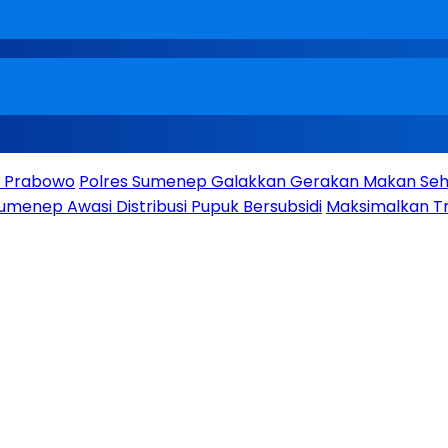
en Prabowo
Polres Sumenep Galakkan Gerakan Makan Seha
umenep Awasi Distribusi Pupuk Bersubsidi
Maksimalkan Tr