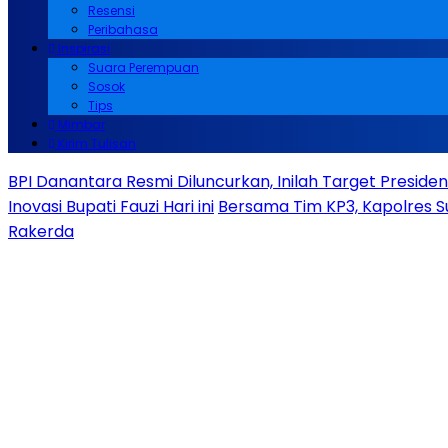
Resensi
Peribahasa
Inspirasi
Suara Perempuan
Sosok
Tips
Mimbar
Kirim Tulisan
BPI Danantara Resmi Diluncurkan, Inilah Target Presid
Inovasi Bupati Fauzi Hari ini
Bersama Tim KP3, Kapolres S
Rakerda