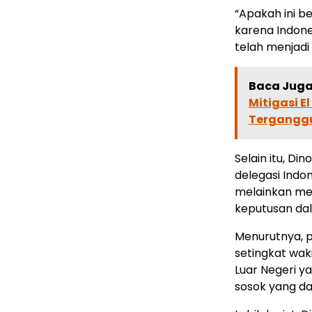
“Apakah ini ber
karena Indon
telah menjadi 
Baca Juga 
Mitigasi E
Tergangg
Selain itu, 
delegasi Indo
melainkan me
keputusan dal
Menurutnya, 
setingkat wak
Luar Negeri y
sosok yang da