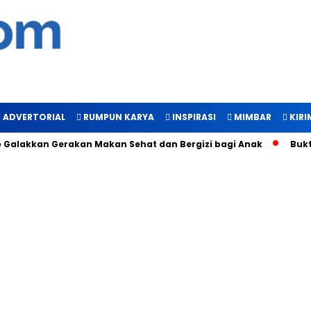
ADVERTORIAL
RUMPUN KARYA
INSPIRASI
MIMBAR
KIRI
kkan Gerakan Makan Sehat dan Bergizi bagi Anak
Bukti Manf
Baca Juga :
Istana Gebang Siap Jadi
Ruang Edukasi Sejarah Bagi Gen Z