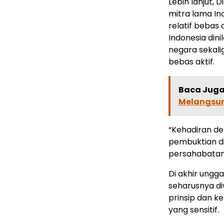
Lebih lanjut,
mitra lama In
relatif bebas 
Indonesia din
negara sekalig
bebas aktif.
Baca Juga 
Melangsun
“Kehadiran d
pembuktian d
persahabatan R
Di akhir ungg
seharusnya di
prinsip dan k
yang sensitif.