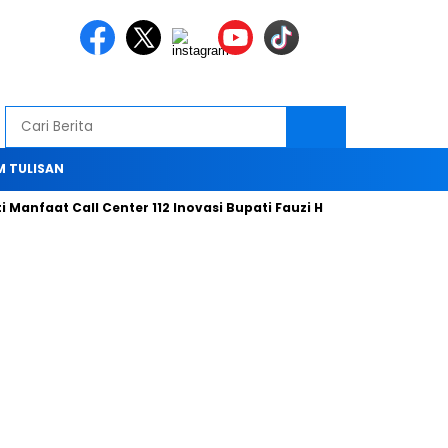
M TULISAN
aat Call Center 112 Inovasi Bupati Fauzi Hari ini
Bersama Tim