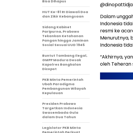
Bisa Dihapus
@dinopattidja
HUT Ke-81 RI Diawali Doa
Dalam unggah
dan Zikir Kebangsaan
Indonesia tid
Sidang Kabinet
resmi ke acar
Paripurna, Prabowo
Tekankan Ketahanan
Menurutnya, 
Pangan hingga Jaminan
Indonesia ti
Sosial Sesuai UUD 1945
Buntut Tambang Ilegal,
“Akhirnya, ya
GMPP Madura Desak
oleh Teheran 
Kapolres Bangkalan
Dicopot
PKB Minta Pemerintah
Ubah Paradigma
Pembangunan Wilayah
Kepulauan
Presiden Prabowo
Targetkan Indonesia
Swasembada Gula
dalam Dua Tahun
Legislator PKB Minta
Pemerintah Perkuat