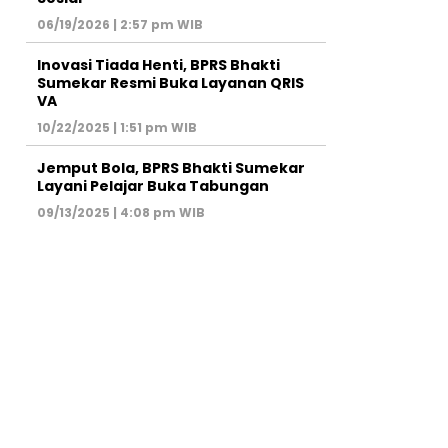
06/19/2026 | 2:57 pm WIB
Inovasi Tiada Henti, BPRS Bhakti
Sumekar Resmi Buka Layanan QRIS
VA
10/22/2025 | 1:51 pm WIB
Jemput Bola, BPRS Bhakti Sumekar
Layani Pelajar Buka Tabungan
09/13/2025 | 4:08 pm WIB