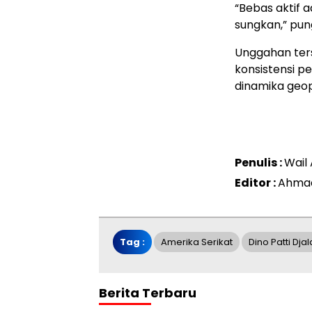
“Bebas aktif 
sungkan,” pun
Unggahan ter
konsistensi pe
dinamika geop
Penulis :
Wail 
Editor :
Ahmad
Tag :
Amerika Serikat
Dino Patti Djal
Berita Terbaru