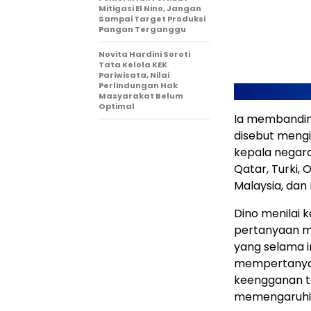
Mitigasi El Nino, Jangan
Sampai Target Produksi
Pangan Terganggu
Novita Hardini Soroti
Tata Kelola KEK
Pariwisata, Nilai
Perlindungan Hak
Masyarakat Belum
Optimal
Ia membanding
disebut mengi
kepala negara
Qatar, Turki, 
Malaysia, dan
Dino menilai 
pertanyaan me
yang selama in
mempertanyak
keengganan t
memengaruhi p