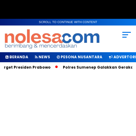
SCROLL TO CONTINUE WITH CONTENT
BERANDA
NEWS
PESONA NUSANTARA
ADVERTORI
get Presiden Prabowo
Polres Sumenep Galakkan Gerakan Mak