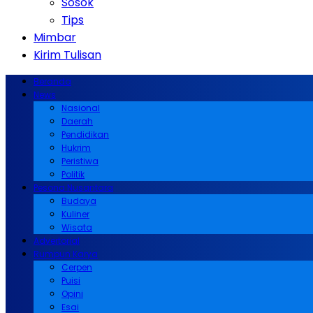
Sosok
Tips
Mimbar
Kirim Tulisan
Beranda
News
Nasional
Daerah
Pendidikan
Hukrim
Peristiwa
Politik
Pesona Nusantara
Budaya
Kuliner
Wisata
Advertorial
Rumpun Karya
Cerpen
Puisi
Opini
Esai