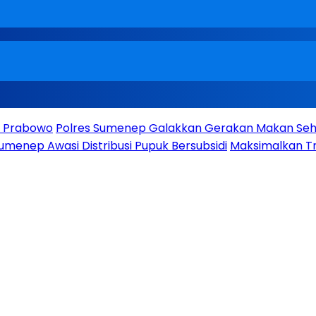
en Prabowo
Polres Sumenep Galakkan Gerakan Makan Seha
umenep Awasi Distribusi Pupuk Bersubsidi
Maksimalkan Tr