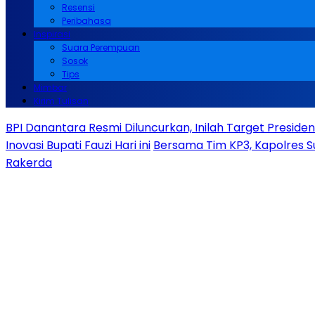
Resensi
Peribahasa
Inspirasi
Suara Perempuan
Sosok
Tips
Mimbar
Kirim Tulisan
BPI Danantara Resmi Diluncurkan, Inilah Target Presid
Inovasi Bupati Fauzi Hari ini
Bersama Tim KP3, Kapolres S
Rakerda