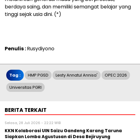
berdaya saing, dan memiliki semangat belajar yang
tinggi sejak usia dini. (*)
Penulis :
Rusydiyono
Tag :
HMP PGSD
Lesty Annatul Annisa'
OPEC 2026
Universitas PGRI
BERITA TERKAIT
Selasa, 28 Juli 2026 - 22:22 WIB
KKN Kolaborasi UIN Saizu Gandeng Karang Taruna
Siapkan Lomba Agustusan di Desa Bejiruyung