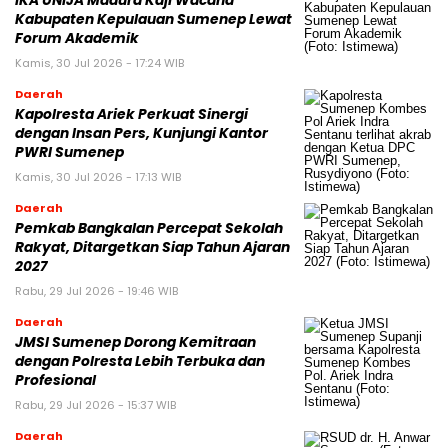
IKA UNIJA Madura Kaji Wacana
Kabupaten Kepulauan Sumenep Lewat
Forum Akademik
Kamis, 30 Jul 2026 - 17:24 WIB
Daerah
Kapolresta Ariek Perkuat Sinergi
dengan Insan Pers, Kunjungi Kantor
PWRI Sumenep
Kamis, 30 Jul 2026 - 17:13 WIB
Daerah
Pemkab Bangkalan Percepat Sekolah
Rakyat, Ditargetkan Siap Tahun Ajaran
2027
Rabu, 29 Jul 2026 - 19:46 WIB
Daerah
JMSI Sumenep Dorong Kemitraan
dengan Polresta Lebih Terbuka dan
Profesional
Rabu, 29 Jul 2026 - 15:37 WIB
Daerah