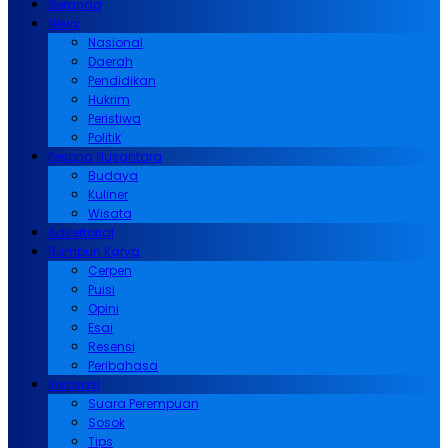
Beranda
News
Nasional
Daerah
Pendidikan
Hukrim
Peristiwa
Politik
Pesona Nusantara
Budaya
Kuliner
Wisata
Advertorial
Rumpun Karya
Cerpen
Puisi
Opini
Esai
Resensi
Peribahasa
Inspirasi
Suara Perempuan
Sosok
Tips