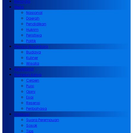
Beranda
News
Nasional
Daerah
Pendidikan
Hukrim
Peristiwa
Politik
Pesona Nusantara
Budaya
Kuliner
Wisata
Advertorial
Rumpun Karya
Cerpen
Puisi
Opini
Esai
Resensi
Peribahasa
Inspirasi
Suara Perempuan
Sosok
Tips