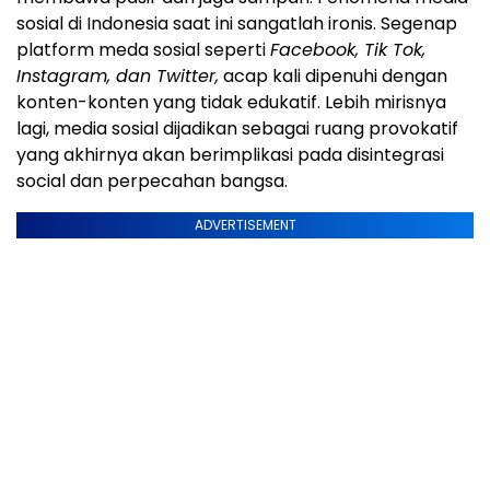
sosial di Indonesia saat ini sangatlah ironis. Segenap
platform meda sosial seperti
F
acebook,
T
ik
T
ok,
I
nstagram,
dan T
witter,
acap kali dipenuhi dengan
konten-konten yang tidak edukatif. Lebih mirisnya
lagi, media sosial dijadikan sebagai ruang provokatif
yang akhirnya akan berimplikasi pada disintegrasi
social dan perpecahan bangsa.
ADVERTISEMENT