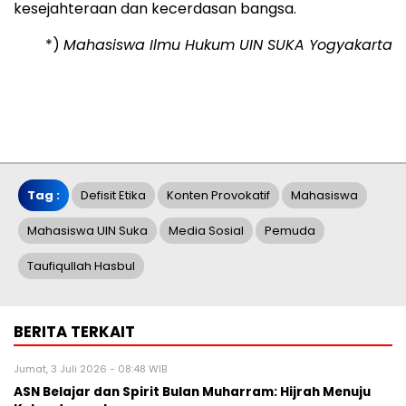
kesejahteraan dan kecerdasan bangsa.
*)
Mahasiswa Ilmu Hukum UIN SUKA Yogyakarta
Tag :
Defisit Etika
Konten Provokatif
Mahasiswa
Mahasiswa UIN Suka
Media Sosial
Pemuda
Taufiqullah Hasbul
BERITA TERKAIT
Jumat, 3 Juli 2026 - 08:48 WIB
ASN Belajar dan Spirit Bulan Muharram: Hijrah Menuju