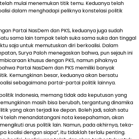
 telah mulai menemukan titik temu. Keduanya telah
alisi dalam menghadapi peliknya konstelasi politik
ngan Partai NasDem dan PKS, keduanya juga sudah
Satu sama lain tampak telah suka sama suka dan tinggal
u saja untuk memutuskan diri berkoalisi. Dalam
patan, Surya Paloh menegaskan bahwa, pun sejauh ini
mbicaraan khusus dengan PKS, namun pihaknya
ahwa Partai NasDem dan PKS memiliki banyak
tik. Kemungkinan besar, keduanya akan bersatu
lisi sebagaimana partai-partai politik lainnya.
 politik Indonesia, memang tidak ada keputusan yang
 kemungkinan masih bisa berubah, tergantung dinamika
litik yang akan terjadi ke depan. Boleh jadi, salah satu
ini telah menandatangani nota kesepahaman, akan
mengikuti arus politik lain. Namun, pada akhirnya, teka-
iapa koalisi dengan siapa”, itu tidaklah terlalu penting.