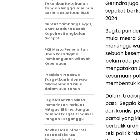
Gerindra juga
Tekankan Ketahanan
Pangan hingga Jaminan
sepakat berko
Sosial Sesuai UUD 1945
2024.
Buntut Tambang Ilegal,
GMPP Madura Desak
Begitu pun de
Kapolres Bangkalan
mulai mesra. 
Dicopot
menunggu wakt
PKB Minta Pemerintah
sebuah kesem
Ubah Paradigma
Pembangunan Wilayah
belum ada pe
Kepulauan
mengatakan b
Presiden Prabowo
kesamaan poli
Targetkan Indonesia
membentuk koa
Swasembada Gula
dalam Dua Tahun
Dalam tradisi
Legislator PKB Minta
pasti. Segala
Pemerintah Perkuat
Mitigasi El Nino, Jangan
dan kondisi po
Sampai Target Produksi
partai yang k
Pangan Terganggu
berbalik arah 
Novita Hardini Soroti
teki politik “s
Tata Kelola KEK
Pariwisata, Nilai