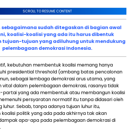
SCROLL TO RESUME CONTENT
u, sebagaimana sudah ditegaskan di bagian awal
ini, koalisi-koalisi yang ada itu harus dibentuk
 tujuan-tujuan yang adiluhung untuk mendukung
pelembagaan demokrasi Indonesia.
tif, kebutuhan membentuk koalisi memang hanya
hi presidential threshold (ambang batas pencalonan
mun, sebagai lembaga demokrasi arus utama, yang
n vital dalam pelembagaan demokrasi, rasanya tidak
tai-partai yang ada membentuk atau membangun koalisi
emenuhi persyaratan normatif itu tanpa didasari oleh
ng luhur. Sebab, tanpa adanya tujuan luhur itu,
oalisi politik yang ada pada akhirnya tak akan
dampak apa-apa pada pelembagaan demokrasi di
.