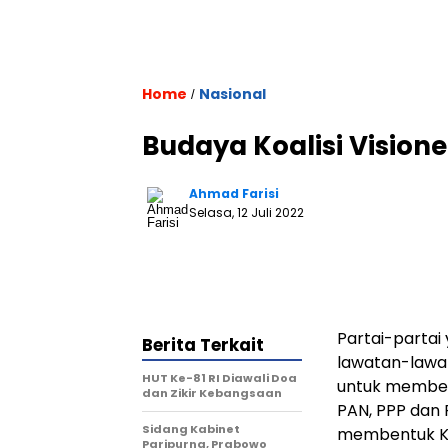
Home
Nasional
/
Budaya Koalisi Visione
Ahmad Farisi
Selasa, 12 Juli 2022
Partai-partai
Berita Terkait
lawatan-lawa
HUT Ke-81 RI Diawali Doa
untuk membent
dan Zikir Kebangsaan
PAN, PPP dan
Sidang Kabinet
membentuk Koa
Paripurna, Prabowo