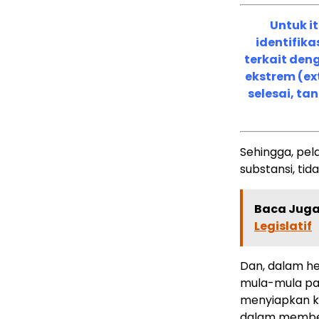
Untuk i
identifik
terkait den
ekstrem (ex
selesai, ta
Sehingga, pel
substansi, tid
Baca Juga 
Legislatif
Dan, dalam he
mula-mula par
menyiapkan ke
dalam memben