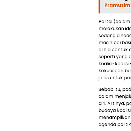
Pramusim
Partai (dalam
melakukan id
sedang dihada
masih berbasi
alih dibentuk
seperti yang d
koalisi-koalis
kekuasaan bela
jelas untuk 
Sebab itu, pad
dalam menjala
diri. Artinya,
budaya koalis
menampilkan w
agenda politi