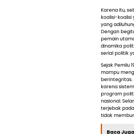
Karena itu, se
koalisi-koalis
yang adiluhu
Dengan begitu
pemain utama
dinamika poli
serial politik
Sejak Pemilu 
mampu mengha
berintegritas.
karena sistem 
program polit
nasional. Sela
terjebak pada 
tidak membum
Baca Juga 