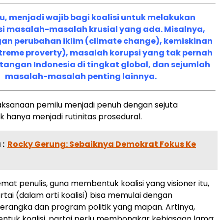
tu, menjadi wajib bagi koalisi untuk melakukan
asi masalah-masalah krusial yang ada. Misalnya,
gan perubahan iklim (climate change), kemiskinan
treme proverty), masalah korupsi yang tak pernah
ntangan Indonesia di tingkat global, dan sejumlah
masalah-masalah penting lainnya.
aksanaan pemilu menjadi penuh dengan sejuta
ak hanya menjadi rutinitas prosedural.
:
Rocky Gerung: Sebaiknya Demokrat Fokus Ke
mat penulis, guna membentuk koalisi yang visioner itu,
tai (dalam arti koalisi) bisa memulai dengan
rangka dan program politik yang mapan. Artinya,
tuk koalisi, partai perlu membongkar kebiasaan lama: