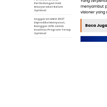
Yang terpentin
Perlindungan Hak
menyambut pel
Masyarakat Belum
Optimal
visioner yang
Anggaran MBG 2027
Diprediksi Menyusut,
Baca Juga 
Banggar DPR Jamin
Kualitas Program Tetap
Optimal