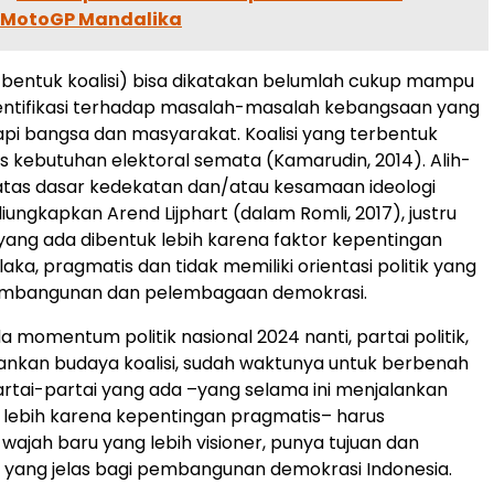
 MotoGP Mandalika
 bentuk koalisi) bisa dikatakan belumlah cukup mampu
entifikasi terhadap masalah-masalah kebangsaan yang
pi bangsa dan masyarakat. Koalisi yang terbentuk
s kebutuhan elektoral semata (Kamarudin, 2014). Alih-
 atas dasar kedekatan dan/atau kesamaan ideologi
iungkapkan Arend Lijphart (dalam Romli, 2017), justru
i yang ada dibentuk lebih karena faktor kepentingan
ka, pragmatis dan tidak memiliki orientasi politik yang
pembangunan dan pelembagaan demokrasi.
a momentum politik nasional 2024 nanti, partai politik,
nkan budaya koalisi, sudah waktunya untuk berbenah
 partai-partai yang ada –yang selama ini menjalankan
i lebih karena kepentingan pragmatis– harus
ajah baru yang lebih visioner, punya tujuan dan
k yang jelas bagi pembangunan demokrasi Indonesia.