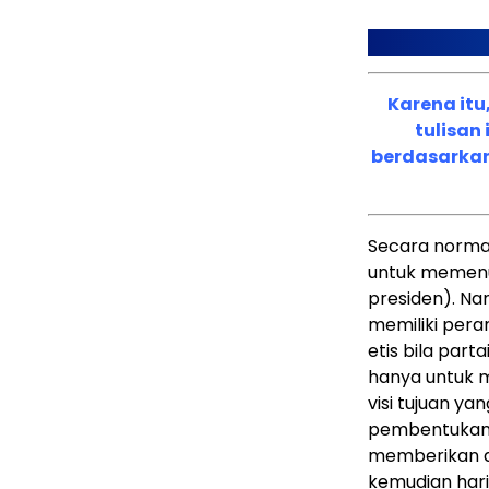
Karena it
tulisan 
berdasarkan
Secara norma
untuk memenu
presiden). Na
memiliki pera
etis bila par
hanya untuk m
visi tujuan ya
pembentukan k
memberikan 
kemudian hari