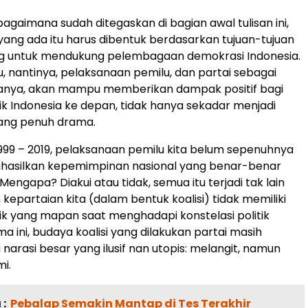
bagaimana sudah ditegaskan di bagian awal tulisan ini,
i yang ada itu harus dibentuk berdasarkan tujuan-tujuan
ng untuk mendukung pelembagaan demokrasi Indonesia.
, nantinya, pelaksanaan pemilu, dan partai sebagai
nya, akan mampu memberikan dampak positif bagi
tik Indonesia ke depan, tidak hanya sekadar menjadi
 yang penuh drama.
1999 – 2019, pelaksanaan pemilu kita belum sepenuhnya
silkan kepemimpinan nasional yang benar-benar
 Mengapa? Diakui atau tidak, semua itu terjadi tak lain
kepartaian kita (dalam bentuk koalisi) tidak memiliki
ik yang mapan saat menghadapi konstelasi politik
ma ini, budaya koalisi yang dilakukan partai masih
narasi besar yang ilusif nan utopis: melangit, namun
i.
:
Pebalap Semakin Mantap di Tes Terakhir