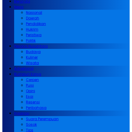
Beranda
News
Nasional
Daerah
Pendidikan
Hukrim
Peristiwa
Politik
Pesona Nusantara
Budaya
Kuliner
Wisata
Advertorial
Rumpun Karya
Cerpen
Puisi
Opini
Esai
Resensi
Peribahasa
Inspirasi
Suara Perempuan
Sosok
Tips