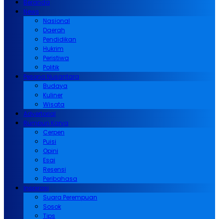
Beranda
News
Nasional
Daerah
Pendidikan
Hukrim
Peristiwa
Politik
Pesona Nusantara
Budaya
Kuliner
Wisata
Advertorial
Rumpun Karya
Cerpen
Puisi
Opini
Esai
Resensi
Peribahasa
Inspirasi
Suara Perempuan
Sosok
Tips