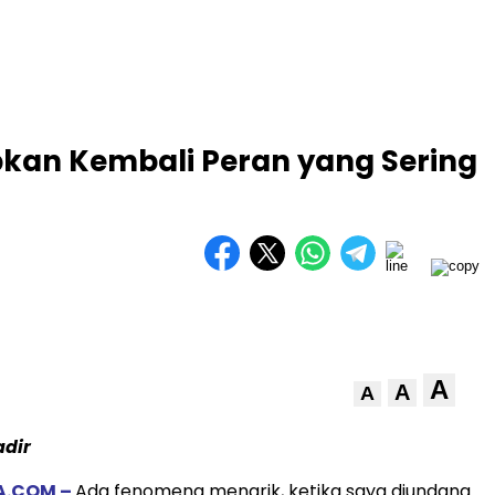
kan Kembali Peran yang Sering
A
A
A
adir
A.COM –
Ada fenomena menarik, ketika saya diundang