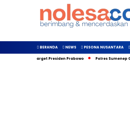
BERANDA
NEWS
PESONA NUSANTARA
kan, Inilah Target Presiden Prabowo
Polres Sumenep Galakk