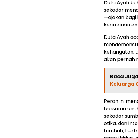
Duta Ayah buk
sekadar menam
—ajakan bagi
keamanan emos
Duta Ayah ada
mendemonstras
kehangatan, 
akan pernah 
Baca Juga 
Keluarga
Peran ini men
bersama anak.
sekadar sumber
etika, dan in
tumbuh, berta