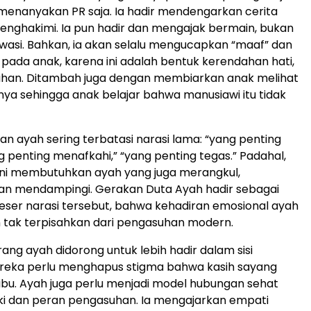
enanyakan PR saja. Ia hadir mendengarkan cerita
nghakimi. Ia pun hadir dan mengajak bermain, bukan
asi. Bahkan, ia akan selalu mengucapkan “maaf” dan
” pada anak, karena ini adalah bentuk kerendahan hati,
han. Ditambah juga dengan membiarkan anak melihat
rinya sehingga anak belajar bahwa manusiawi itu tidak
ran ayah sering terbatasi narasi lama: “yang penting
g penting menafkahi,” “yang penting tegas.” Padahal,
 ini membutuhkan ayah yang juga merangkul,
n mendampingi. Gerakan Duta Ayah hadir sebagai
ser narasi tersebut, bahwa kehadiran emosional ayah
 tak terpisahkan dari pengasuhan modern.
rang ayah didorong untuk lebih hadir dalam sisi
ereka perlu menghapus stigma bahwa kasih sayang
ibu. Ayah juga perlu menjadi model hubungan sehat
aki dan peran pengasuhan. Ia mengajarkan empati