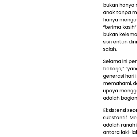
bukan hanya m
anak tanpa me
hanya mengaw
“terima kasih
bukan kelema
sisi rentan di
salah.
Selama ini pe
bekerja,” “yan
generasi hari
memahami, da
upaya mengge
adalah bagian
Eksistensi seo
substantif. M
adalah ranah 
antara laki-l