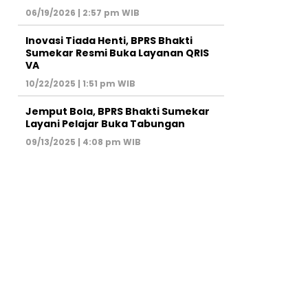
06/19/2026 | 2:57 pm WIB
Inovasi Tiada Henti, BPRS Bhakti
Sumekar Resmi Buka Layanan QRIS
VA
10/22/2025 | 1:51 pm WIB
Jemput Bola, BPRS Bhakti Sumekar
Layani Pelajar Buka Tabungan
09/13/2025 | 4:08 pm WIB