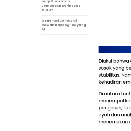
bagi Guru atau
Jembatan Berinovasi
Guru?
Generasi Cemas di
Bawah Bayang-bayang
AI
Diakui bahwa 
sosok yang b
stabilitas. Nam
kehadiran emo
Di antara tun
menempatkan 
pengasuh, ter
ayah dan anak
menemukan re