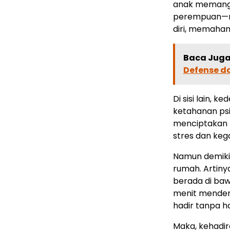
anak memangl
perempuan—me
diri, memaham
Baca Juga 
Defense d
Di sisi lain,
ketahanan psi
menciptakan 
stres dan ke
Namun demikia
rumah. Artiny
berada di bawa
menit mendeng
hadir tanpa ha
Maka, kehadir