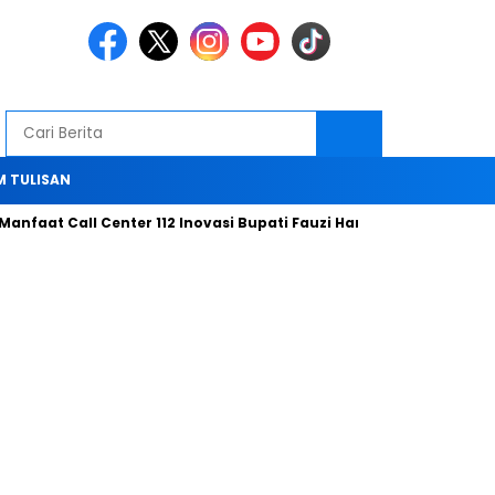
M TULISAN
t Call Center 112 Inovasi Bupati Fauzi Hari ini
Bersama Tim K