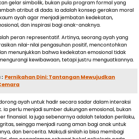
an gelar simbolik, bukan pula program formal yang
bah atribut di dada. Ia adalah konsep gerakan moral
 kaum ayah agar menjadi jembatan kedekatan,
ional, dan inspirasi bagi anak-anaknya.
lah peran representatif. Artinya, seorang ayah yang
ikan nilai-nilai pengasuhan positif, mencontohkan
dan menunjukkan bahwa kedekatan emosional tidak
mengurangi kewibawaan, tetapi justru menguatkannya.
:
Pernikahan Dini: Tantangan Mewujudkan
 Cemara
dorong ayah untuk hadir secara sadar dalam interaksi
 Ia perlu menjadi sumber dukungan emosional, bukan
 finansial. Ia juga sebenarnya adalah teladan perilaku,
tegritas, seingga menjadi ruang aman bagi anak untuk
nya, dan bercerita. Maka,di sinilah ia bisa membagi