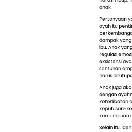
narasi hidup, 
anak.
Pertanyaan y
ayah itu pent
perkembangan
dampak yang 
ibu. Anak yan
regulasi emosi
eksistensi ay
sentuhan emp
harus ditutupi
Anak juga akan
dengan ayahny
keterlibatan 
keputusan-kep
kemampuan an
Selain itu, id