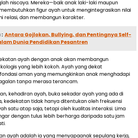
ah niscaya. Mereka—baik anak laki-laki maupun
mbutuhkan figur ayah untuk mengintegrasikan nilai
i relasi, dan membangun karakter.
:
Antara Gojlokan, Bullying, dan Pentingnya Self-
alam Dunia Pendidikan Pesantren
 kedekatan ayah dengan anak akan membangun
kologis yang lebih kokoh. Ayah yang dekat
fondasi aman yang memungkinkan anak menghadapi
gagalan tanpa merasa terancam.
n, kehadiran ayah, buka sekadar ayah yang ada di
a, kedekatan tidak hanya ditentukan oleh frekuensi
h satu atap saja, tetapi oleh kualitas interaksi. Lima
ar dengan tulus lebih berharga daripada satu jam
ti.
an ayah adalah ia yang menyapaanak sepulang kerja,