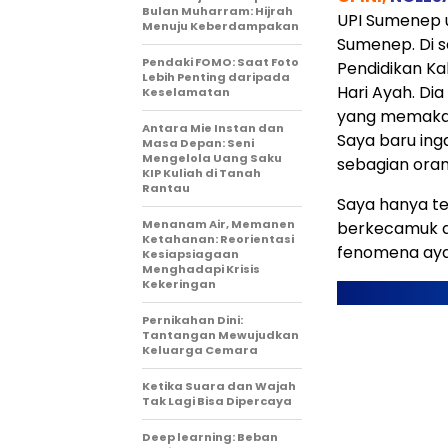
Bulan Muharram: Hijrah
UPI Sumenep u
Menuju Keberdampakan
Sumenep. Di s
Pendaki FOMO: Saat Foto
Pendidikan K
Lebih Penting daripada
Hari Ayah. D
Keselamatan
yang memakai 
Antara Mie Instan dan
Saya baru ing
Masa Depan: Seni
Mengelola Uang Saku
sebagian oran
KIP Kuliah di Tanah
Rantau
Saya hanya t
Menanam Air, Memanen
berkecamuk da
Ketahanan: Reorientasi
fenomena aya
Kesiapsiagaan
Menghadapi Krisis
Kekeringan
Pernikahan Dini:
Tantangan Mewujudkan
Keluarga Cemara
Ketika Suara dan Wajah
Tak Lagi Bisa Dipercaya
Deep learning: Beban