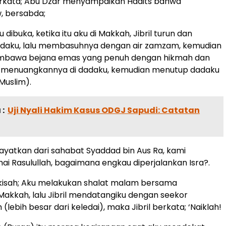
berkata; Abu Dzar menyampaikan Hadits bahwa
w, bersabda;
dibuka, ketika itu aku di Makkah, Jibril turun dan
aku, lalu membasuhnya dengan air zamzam, kemudian
mbawa bejana emas yang penuh dengan hikmah dan
a menuangkannya di dadaku, kemudian menutup dadaku
Muslim).
:
Uji Nyali Hakim Kasus ODGJ Sapudi: Catatan
ayatkan dari sahabat Syaddad bin Aus Ra, kami
ai Rasulullah, bagaimana engkau diperjalankan Isra?.
rkisah; Aku melakukan shalat malam bersama
Makkah, lalu Jibril mendatangiku dengan seekor
 (lebih besar dari keledai), maka Jibril berkata; ‘Naiklah!