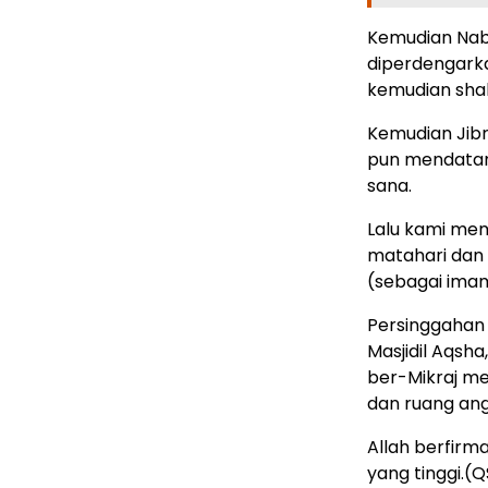
Kemudian Nabi
diperdengarka
kemudian shala
Kemudian Jibr
pun mendata
sana.
Lalu kami mem
matahari dan
(sebagai imam
Persinggahan
Masjidil Aqsha
ber-Mikraj me
dan ruang an
Allah berfir
yang tinggi.(Q