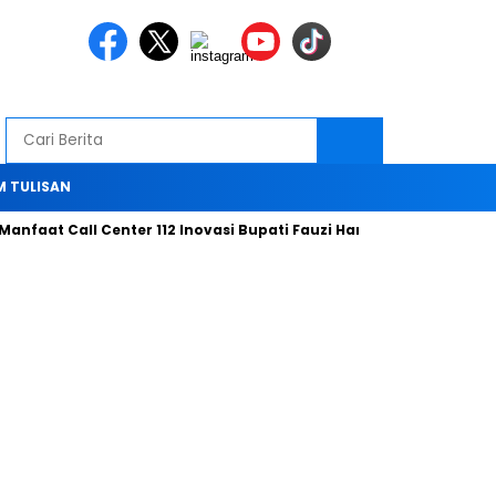
M TULISAN
 Call Center 112 Inovasi Bupati Fauzi Hari ini
Bersama Tim KP