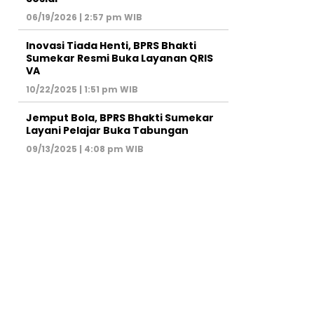
06/19/2026 | 2:57 pm WIB
Inovasi Tiada Henti, BPRS Bhakti
Sumekar Resmi Buka Layanan QRIS
VA
10/22/2025 | 1:51 pm WIB
Jemput Bola, BPRS Bhakti Sumekar
Layani Pelajar Buka Tabungan
09/13/2025 | 4:08 pm WIB