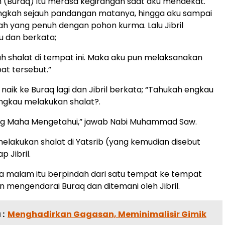
h (Buraq) itu merasa kegirangan saat aku mendekat.
ngkah sejauh pandangan matanya, hingga aku sampai
ah yang penuh dengan pohon kurma. Lalu Jibril
 dan berkata;
h shalat di tempat ini. Maka aku pun melaksanakan
at tersebut.”
naik ke Buraq lagi dan Jibril berkata; “Tahukah engkau
ngkau melakukan shalat?.
ang Maha Mengetahui,” jawab Nabi Muhammad Saw.
melakukan shalat di Yatsrib (yang kemudian disebut
p Jibril.
a malam itu berpindah dari satu tempat ke tempat
n mengendarai Buraq dan ditemani oleh Jibril.
:
Menghadirkan Gagasan, Meminimalisir Gimik