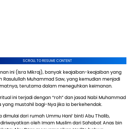
SCROLL TO RESUME CONTENT
nan ini (Isra Mikraj), banyak keajaiban-keajaiban yang
eh Rasulullah Muhammad Saw, yang kemudian menjadi
umatnya, terutama dalam meneguhkan keimanan.
iritual ini terjadi dengan “roh” dan jasad Nabi Muhammad
a yang mustahil bagi-Nya jika Ia berkehendak.
a dimulai dari rumah Ummu Hani’ binti Abu Thalib,
iriwayatkan oleh Imam Muslim dari Sahabat Anas bin