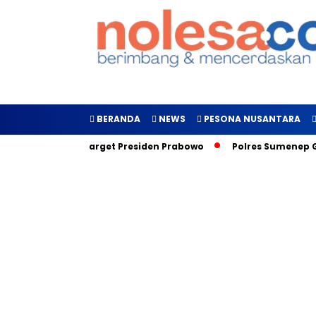
BERANDA
NEWS
PESONA NUSANTARA
an, Inilah Target Presiden Prabowo
Polres Sumenep Galakka