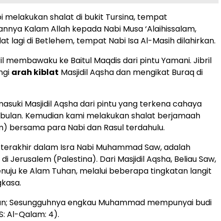
 melakukan shalat di bukit Tursina, tempat
nnya Kalam Allah kepada Nabi Musa ‘Alaihissalam,
t lagi di Betlehem, tempat Nabi Isa Al-Masih dilahirkan.
il membawaku ke Baitul Maqdis dari pintu Yamani. Jibril
ngi
arah kiblat
Masjidil Aqsha dan mengikat Buraq di
asuki Masjidil Aqsha dari pintu yang terkena cahaya
 bulan. Kemudian kami melakukan shalat berjamaah
) bersama para Nabi dan Rasul terdahulu.
 terakhir dalam Isra Nabi Muhammad Saw, adalah
, di Jerusalem (Palestina). Dari Masjidil Aqsha, Beliau Saw,
nuju ke Alam Tuhan, melalui beberapa tingkatan langit
gkasa.
man; Sesungguhnya engkau Muhammad mempunyai budi
S: Al-Qalam: 4).