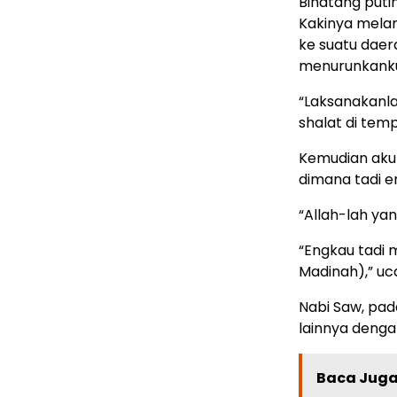
Binatang puti
Kakinya mela
ke suatu daer
menurunkanku
“Laksanakanla
shalat di temp
Kemudian aku 
dimana tadi e
“Allah-lah y
“Engkau tadi 
Madinah),” uca
Nabi Saw, pad
lainnya denga
Baca Juga 