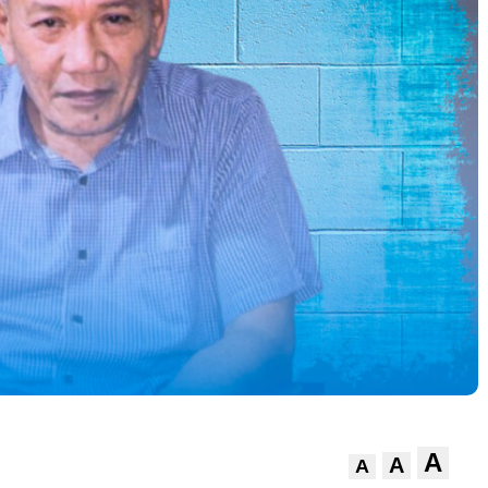
A
A
A