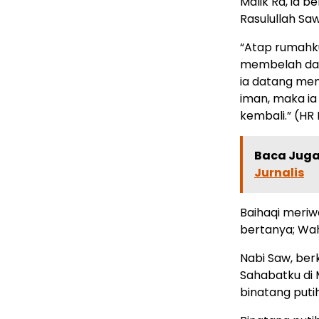
Malik Ra, ia 
Rasulullah Sa
“Atap rumahku 
membelah dad
ia datang me
iman, maka i
kembali.” (HR 
Baca Juga 
Jurnalis
Baihaqi meriw
bertanya; Wah
Nabi Saw, be
Sahabatku di 
binatang putih