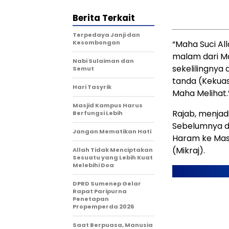
Berita Terkait
Terpedaya Janji dan
Kesombongan
“Maha Suci A
malam dari Ma
Nabi Sulaiman dan
sekelilingnya
Semut
tanda (Kekua
Hari Tasyrik
Maha Melihat.” 
Masjid Kampus Harus
Rajab, menjadi
Berfungsi Lebih
Sebelumnya di
Jangan Mematikan Hati
Haram ke Masji
(Mikraj).
Allah Tidak Menciptakan
Sesuatu yang Lebih Kuat
Melebihi Doa
DPRD Sumenep Gelar
Rapat Paripurna
Penetapan
Propemperda 2026
Saat Berpuasa, Manusia