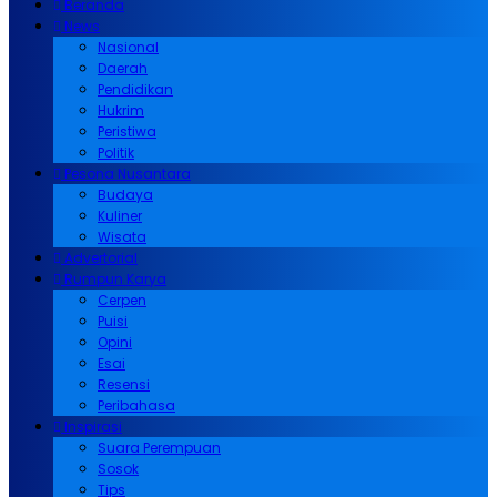
Beranda
News
Nasional
Daerah
Pendidikan
Hukrim
Peristiwa
Politik
Pesona Nusantara
Budaya
Kuliner
Wisata
Advertorial
Rumpun Karya
Cerpen
Puisi
Opini
Esai
Resensi
Peribahasa
Inspirasi
Suara Perempuan
Sosok
Tips