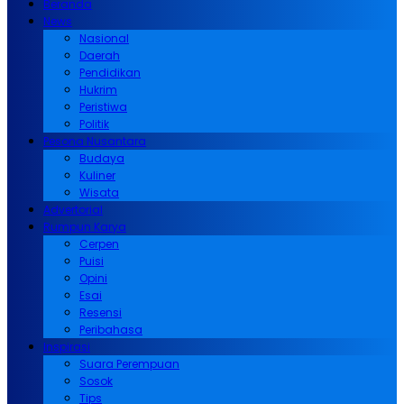
Beranda
News
Nasional
Daerah
Pendidikan
Hukrim
Peristiwa
Politik
Pesona Nusantara
Budaya
Kuliner
Wisata
Advertorial
Rumpun Karya
Cerpen
Puisi
Opini
Esai
Resensi
Peribahasa
Inspirasi
Suara Perempuan
Sosok
Tips