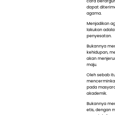
cara berargum
dapat diterim
agama.
Menjadikan ag
lakukan adala
penyesatan.
Bukannya men
kehidupan, m
akan menjeru
maju.
Oleh sebab it
mencerminkan 
pada masyara
akademik.
Bukannya memb
etis, dengan