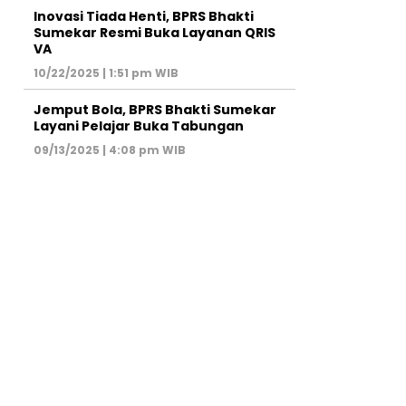
Inovasi Tiada Henti, BPRS Bhakti
Sumekar Resmi Buka Layanan QRIS
VA
10/22/2025 | 1:51 pm WIB
Jemput Bola, BPRS Bhakti Sumekar
Layani Pelajar Buka Tabungan
09/13/2025 | 4:08 pm WIB