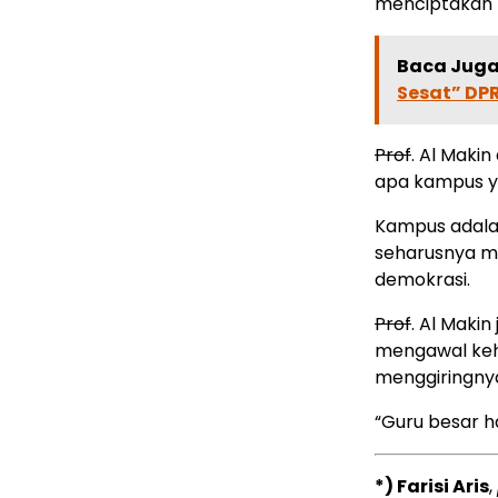
menciptakan k
Baca Juga 
Sesat” DP
Prof
. Al Makin
apa kampus ya
Kampus adalah
seharusnya m
demokrasi.
Prof
. Al Maki
mengawal kehi
menggiringny
“Guru besar h
*) Farisi Aris
,