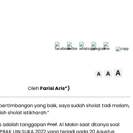
A
A
A
Oleh
Farisi Aris*)
h pertimbangan yang baik, saya sudah sholat tadi malam,
h sholat istikharah.”
as adalah tanggapan
Prof
. Al Makin saat ditanya soal
BAK UIN SUKA 2022 yang terjadi pada 20 Agustus