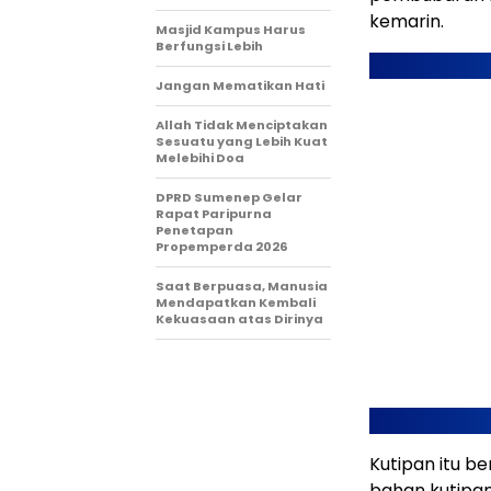
kemarin.
Masjid Kampus Harus
Berfungsi Lebih
Jangan Mematikan Hati
Allah Tidak Menciptakan
Sesuatu yang Lebih Kuat
Melebihi Doa
DPRD Sumenep Gelar
Rapat Paripurna
Penetapan
Propemperda 2026
Saat Berpuasa, Manusia
Mendapatkan Kembali
Kekuasaan atas Dirinya
Kutipan itu be
bahan kutipan