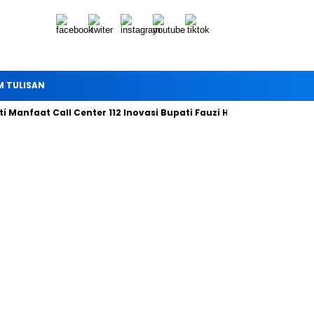
M TULISAN
faat Call Center 112 Inovasi Bupati Fauzi Hari ini
Bersama Ti