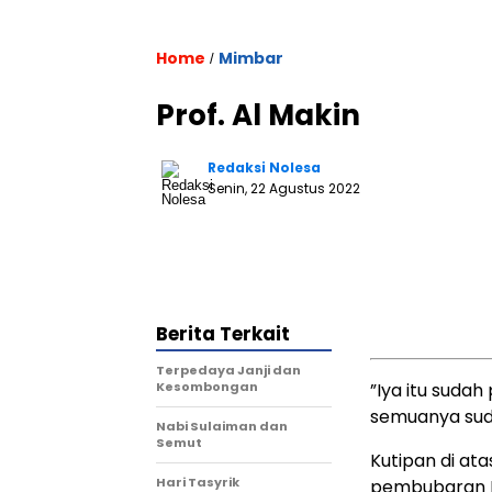
Home
Mimbar
/
Prof. Al Makin
Redaksi Nolesa
Senin, 22 Agustus 2022
Berita Terkait
Terpedaya Janji dan
Kesombongan
”Iya itu suda
semuanya suda
Nabi Sulaiman dan
Semut
Kutipan di at
Hari Tasyrik
pembubaran P