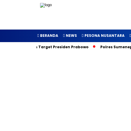
BERANDA
NEWS
PESONA NUSANTARA
curkan, Inilah Target Presiden Prabowo
Polres Sumenep Gal