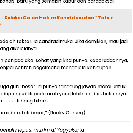
ondisi baru yang semakin kabur dan paradoksal.
:
Seleksi Calon Hakim Konstitusi dan “Tafsir
R
 adalah rektor. Ia candradimuka. Jika demikian, mau jadi
ng dikelolanya.
 penjaga akal sehat yang kita punya. Keberadaannya,
enjadi contoh bagaimana mengelola kehidupan
n juga guru besar. Ia punya tanggung jawab moral untuk
dupan publik pada arah yang lebih cerdas, bukannya
a pada lubang hitam.
arus berotak besar,” (Rocky Gerung).
penulis lepas, mukim di Yogyakarta