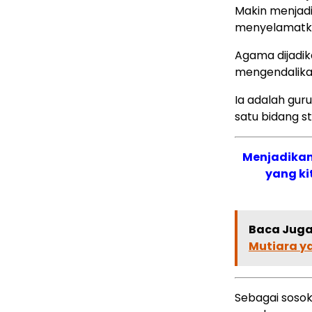
Makin menjadi
menyelamatka
Agama dijadi
mengendalikan
Ia adalah guru
satu bidang st
Menjadikan
yang ki
Baca Juga 
Mutiara y
Sebagai sosok