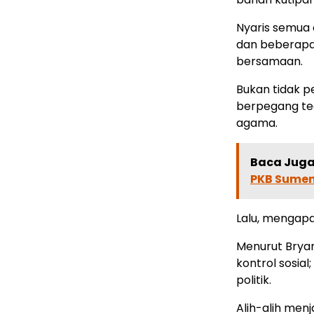
Nyaris semua
dan beberap
bersamaan.
Bukan tidak pe
berpegang teg
agama.
Baca Juga 
PKB Sume
Lalu, mengap
Menurut Bryan 
kontrol sosial
politik.
Alih-alih men