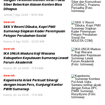
Jangan Terkecoh Konten Viral! Pakar
Siber Beberkan Alasan Konten Bisa
Dihapus
Jumat, 7 Agu 2026 - 18:30 WIB
Daerah
SKK V Resmi Dibuka, Kopri PMII
Sumenep Siapkan Kader Perempuan
Pelopor Perubahan Sosial
Kamis, 6 Agu 2026 - 22:30 WIB
Daerah
IKA UNIJA Madura Kaji Wacana
Kabupaten Kepulauan Sumenep Lewat
Forum Akademik
Kamis, 30 Jul 2026 - 17:24 WIB
Daerah
Kapolresta Ariek Perkuat Sinergi
dengan Insan Pers, Kunjungi Kantor
PWRI Sumenep
Kamis, 30 Jul 2026 - 17:13 WIB