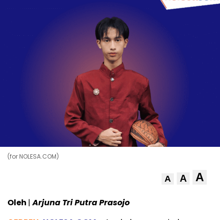
(for NOLESA.COM)
A
A
A
Oleh
|
Arjuna Tri Putra Prasojo