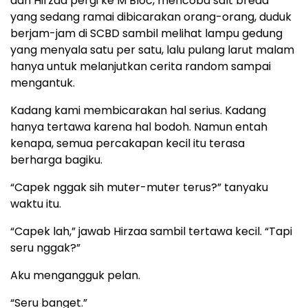
dan Hirzaa pergi ke M Bloc, mencoba salt bread
yang sedang ramai dibicarakan orang-orang, duduk
berjam-jam di SCBD sambil melihat lampu gedung
yang menyala satu per satu, lalu pulang larut malam
hanya untuk melanjutkan cerita random sampai
mengantuk.
Kadang kami membicarakan hal serius. Kadang
hanya tertawa karena hal bodoh. Namun entah
kenapa, semua percakapan kecil itu terasa
berharga bagiku.
“Capek nggak sih muter-muter terus?” tanyaku
waktu itu.
“Capek lah,” jawab Hirzaa sambil tertawa kecil. “Tapi
seru nggak?”
Aku mengangguk pelan.
“Seru banget.”