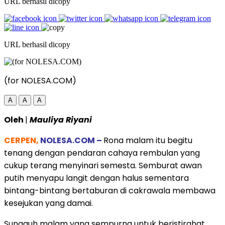
URL berhasil dicopy
URL berhasil dicopy
(for NOLESA.COM)
A
A
A
Oleh
|
Mauliya Riyani
CERPEN,
NOLESA.COM –
Rona malam itu begitu
tenang dengan pendaran cahaya rembulan yang
cukup terang menyinari semesta. Semburat awan
putih menyapu langit dengan halus sementara
bintang-bintang bertaburan di cakrawala membawa
kesejukan yang damai.
Sungguh malam yang sempurna untuk beristirahat,