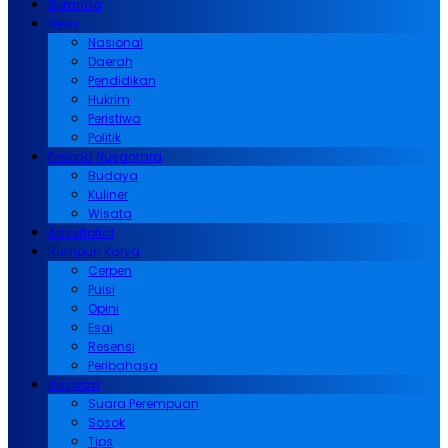
Beranda
News
Nasional
Daerah
Pendidikan
Hukrim
Peristiwa
Politik
Pesona Nusantara
Budaya
Kuliner
Wisata
Advertorial
Rumpun Karya
Cerpen
Puisi
Opini
Esai
Resensi
Peribahasa
Inspirasi
Suara Perempuan
Sosok
Tips