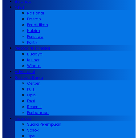
Beranda
News
Nasional
Daerah
Pendidikan
Hukrim
Peristiwa
Politik
Pesona Nusantara
Budaya
Kuliner
Wisata
Advertorial
Rumpun Karya
Cerpen
Puisi
Opini
Esai
Resensi
Peribahasa
Inspirasi
Suara Perempuan
Sosok
Tips