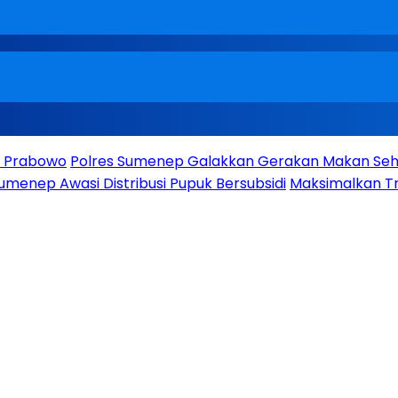
en Prabowo
Polres Sumenep Galakkan Gerakan Makan Seha
umenep Awasi Distribusi Pupuk Bersubsidi
Maksimalkan Tr