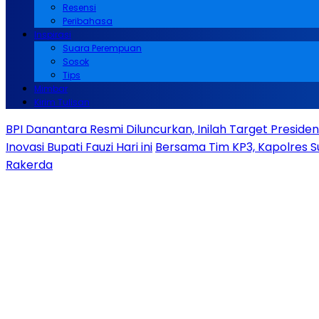
Resensi
Peribahasa
Inspirasi
Suara Perempuan
Sosok
Tips
Mimbar
Kirim Tulisan
BPI Danantara Resmi Diluncurkan, Inilah Target Presid
Inovasi Bupati Fauzi Hari ini
Bersama Tim KP3, Kapolres S
Rakerda