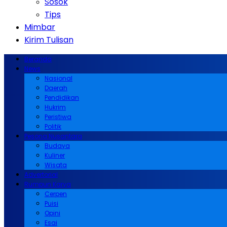
Sosok
Tips
Mimbar
Kirim Tulisan
Beranda
News
Nasional
Daerah
Pendidikan
Hukrim
Peristiwa
Politik
Pesona Nusantara
Budaya
Kuliner
Wisata
Advertorial
Rumpun Karya
Cerpen
Puisi
Opini
Esai