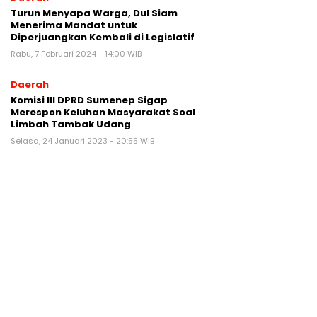
Turun Menyapa Warga, Dul Siam
Menerima Mandat untuk
Diperjuangkan Kembali di Legislatif
Rabu, 7 Februari 2024 - 14:00 WIB
Daerah
Komisi III DPRD Sumenep Sigap
Merespon Keluhan Masyarakat Soal
Limbah Tambak Udang
Selasa, 24 Januari 2023 - 20:55 WIB