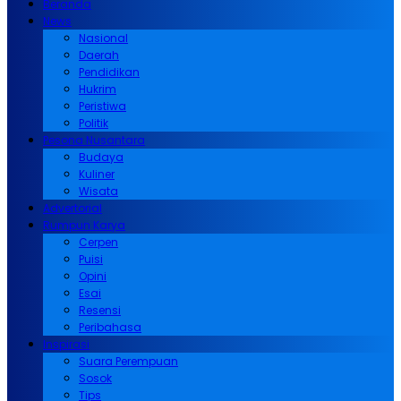
Beranda
News
Nasional
Daerah
Pendidikan
Hukrim
Peristiwa
Politik
Pesona Nusantara
Budaya
Kuliner
Wisata
Advertorial
Rumpun Karya
Cerpen
Puisi
Opini
Esai
Resensi
Peribahasa
Inspirasi
Suara Perempuan
Sosok
Tips