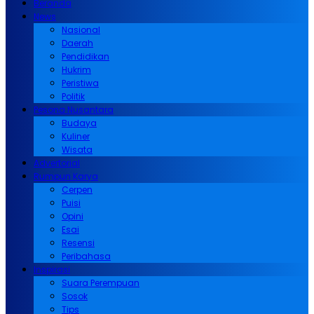
Beranda
News
Nasional
Daerah
Pendidikan
Hukrim
Peristiwa
Politik
Pesona Nusantara
Budaya
Kuliner
Wisata
Advertorial
Rumpun Karya
Cerpen
Puisi
Opini
Esai
Resensi
Peribahasa
Inspirasi
Suara Perempuan
Sosok
Tips