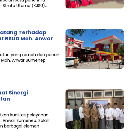
i salah satu penerima
 Strata Utama (KJSU)…
Batang Terhadap
lut RSUD Moh. Anwar
hatan yang ramah dan penuh
 H. Moh. Anwar Sumenep
at Sinergi
atan
kan kualitas pelayanan
oh. Anwar Sumenep. Salah
an berbagai elemen