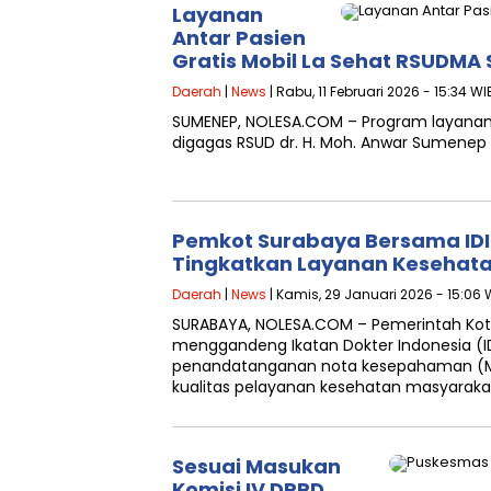
Layanan
Antar Pasien
Gratis Mobil La Sehat RSUDMA
Daerah
|
News
| Rabu, 11 Februari 2026 - 15:34 WI
SUMENEP, NOLESA.COM – Program layanan a
digagas RSUD dr. H. Moh. Anwar Sumenep
Pemkot Surabaya Bersama ID
Tingkatkan Layanan Kesehat
Daerah
|
News
| Kamis, 29 Januari 2026 - 15:06 
SURABAYA, NOLESA.COM – Pemerintah Kot
menggandeng Ikatan Dokter Indonesia (I
penandatanganan nota kesepahaman (
kualitas pelayanan kesehatan masyaraka
Sesuai Masukan
Komisi IV DPRD