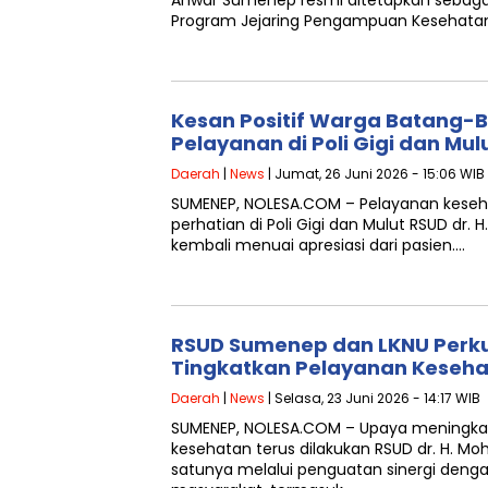
Anwar Sumenep resmi ditetapkan sebaga
Program Jejaring Pengampuan Kesehatan
Kesan Positif Warga Batang-
Pelayanan di Poli Gigi dan Mu
Daerah
|
News
| Jumat, 26 Juni 2026 - 15:06 WIB
SUMENEP, NOLESA.COM – Pelayanan kese
perhatian di Poli Gigi dan Mulut RSUD dr.
kembali menuai apresiasi dari pasien….
RSUD Sumenep dan LKNU Perku
Tingkatkan Pelayanan Keseh
Daerah
|
News
| Selasa, 23 Juni 2026 - 14:17 WIB
SUMENEP, NOLESA.COM – Upaya meningkat
kesehatan terus dilakukan RSUD dr. H. M
satunya melalui penguatan sinergi deng