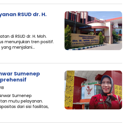
yanan RSUD dr. H.
an di RSUD dr. H. Moh.
s menunjukan tren positif.
t yang menjalani…
 Anwar Sumenep
prehensif
WIB
. Anwar Sumenep
tan mutu pelayanan.
tas dari sisi fasilitas,