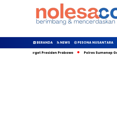
BERANDA
NEWS
PESONA NUSANTARA
an, Inilah Target Presiden Prabowo
Polres Sumenep Galakka