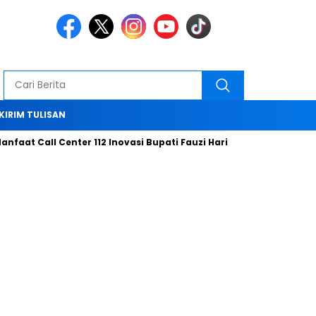
KIRIM TULISAN
 Call Center 112 Inovasi Bupati Fauzi Hari ini
Bersama Tim KP