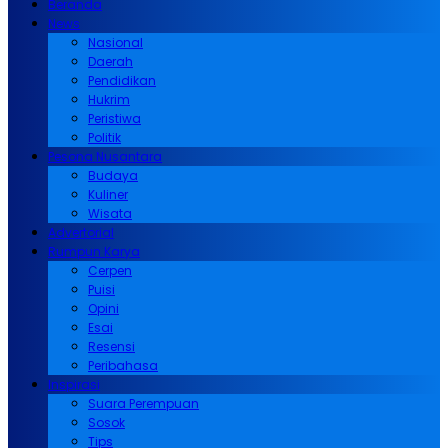
Beranda
News
Nasional
Daerah
Pendidikan
Hukrim
Peristiwa
Politik
Pesona Nusantara
Budaya
Kuliner
Wisata
Advertorial
Rumpun Karya
Cerpen
Puisi
Opini
Esai
Resensi
Peribahasa
Inspirasi
Suara Perempuan
Sosok
Tips