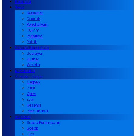
Beranda
News
Nasional
Daerah
Pendidikan
Hukrim
Peristiwa
Politik
Pesona Nusantara
Budaya
Kuliner
Wisata
Advertorial
Rumpun Karya
Cerpen
Puisi
Opini
Esai
Resensi
Peribahasa
Inspirasi
Suara Perempuan
Sosok
Tips