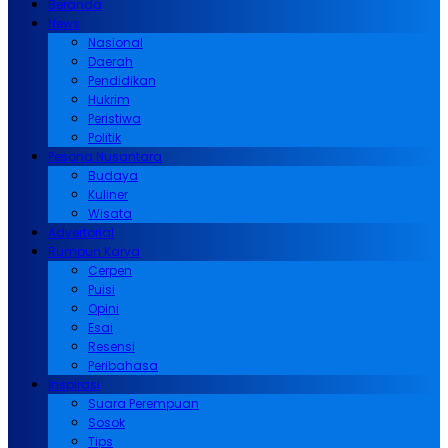
Beranda
News
Nasional
Daerah
Pendidikan
Hukrim
Peristiwa
Politik
Pesona Nusantara
Budaya
Kuliner
Wisata
Advertorial
Rumpun Karya
Cerpen
Puisi
Opini
Esai
Resensi
Peribahasa
Inspirasi
Suara Perempuan
Sosok
Tips