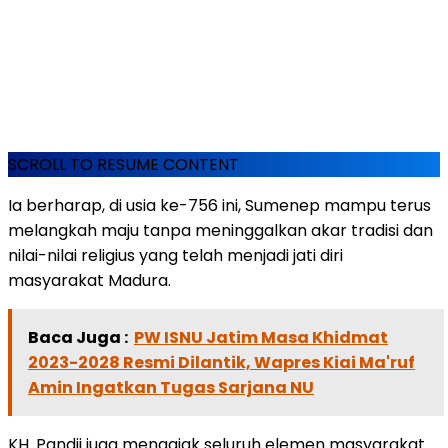
SCROLL TO RESUME CONTENT
Ia berharap, di usia ke-756 ini, Sumenep mampu terus
melangkah maju tanpa meninggalkan akar tradisi dan
nilai-nilai religius yang telah menjadi jati diri
masyarakat Madura.
Baca Juga :
PW ISNU Jatim Masa Khidmat
2023-2028 Resmi Dilantik, Wapres Kiai Ma'ruf
Amin Ingatkan Tugas Sarjana NU
KH. Pandji juga mengajak seluruh elemen masyarakat