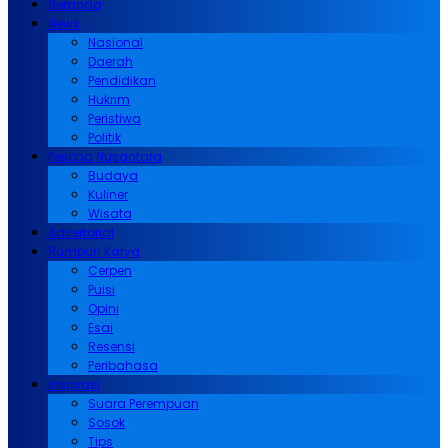
Beranda
News
Nasional
Daerah
Pendidikan
Hukrim
Peristiwa
Politik
Pesona Nusantara
Budaya
Kuliner
Wisata
Advertorial
Rumpun Karya
Cerpen
Puisi
Opini
Esai
Resensi
Peribahasa
Inspirasi
Suara Perempuan
Sosok
Tips