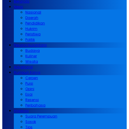
Beranda
News
Nasional
Daerah
Pendidikan
Hukrim
Peristiwa
Politik
Pesona Nusantara
Budaya
Kuliner
Wisata
Advertorial
Rumpun Karya
Cerpen
Puisi
Opini
Esai
Resensi
Peribahasa
Inspirasi
Suara Perempuan
Sosok
Tips