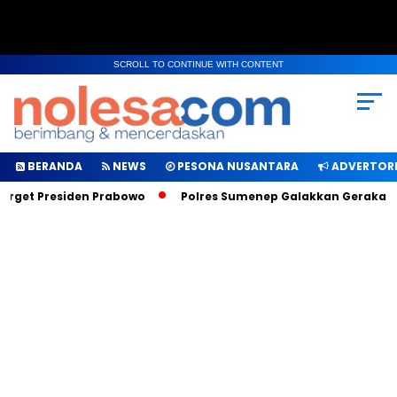
SCROLL TO CONTINUE WITH CONTENT
BERANDA
NEWS
PESONA NUSANTARA
ADVERTORI
get Presiden Prabowo
Polres Sumenep Galakkan Gerakan Mak