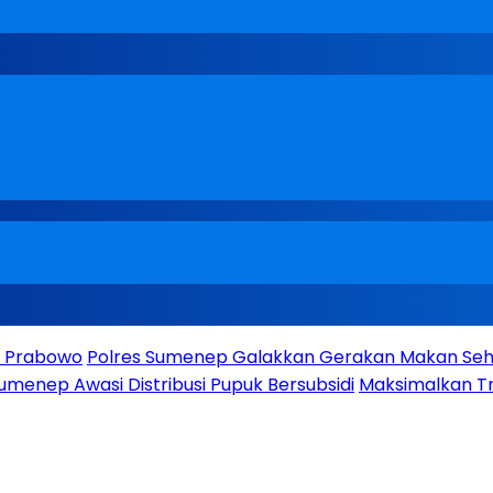
en Prabowo
Polres Sumenep Galakkan Gerakan Makan Seha
umenep Awasi Distribusi Pupuk Bersubsidi
Maksimalkan Tr