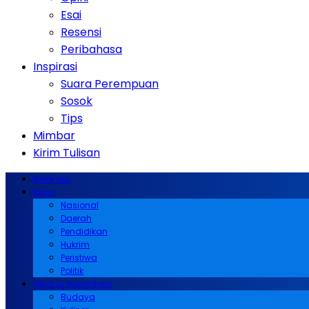
Esai
Resensi
Peribahasa
Inspirasi
Suara Perempuan
Sosok
Tips
Mimbar
Kirim Tulisan
Beranda
News
Nasional
Daerah
Pendidikan
Hukrim
Peristiwa
Politik
Pesona Nusantara
Budaya