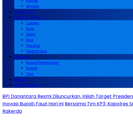
Kuliner
Wisata
Advertorial
Rumpun Karya
Cerpen
Puisi
Opini
Esai
Resensi
Peribahasa
Inspirasi
Suara Perempuan
Sosok
Tips
Mimbar
Kirim Tulisan
BPI Danantara Resmi Diluncurkan, Inilah Target Presid
Inovasi Bupati Fauzi Hari ini
Bersama Tim KP3, Kapolres S
Rakerda