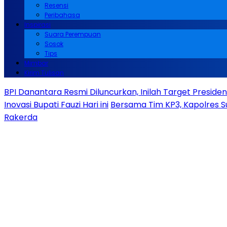
Resensi
Peribahasa
Inspirasi
Suara Perempuan
Sosok
Tips
Mimbar
Kirim Tulisan
BPI Danantara Resmi Diluncurkan, Inilah Target Presid
Inovasi Bupati Fauzi Hari ini
Bersama Tim KP3, Kapolres S
Rakerda