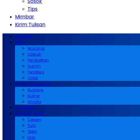
Sosok
Tips
Mimbar
Kirim Tulisan
Beranda
News
Nasional
Daerah
Pendidikan
Hukrim
Peristiwa
Politik
Pesona Nusantara
Budaya
Kuliner
Wisata
Advertorial
Rumpun Karya
Cerpen
Puisi
Opini
Esai