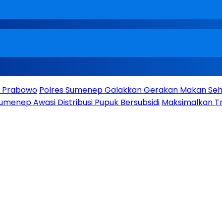
en Prabowo
Polres Sumenep Galakkan Gerakan Makan Seha
umenep Awasi Distribusi Pupuk Bersubsidi
Maksimalkan Tr