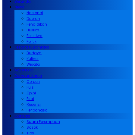
Beranda
News
Nasional
Daerah
Pendidikan
Hukrim
Peristiwa
Politik
Pesona Nusantara
Budaya
Kuliner
Wisata
Advertorial
Rumpun Karya
Cerpen
Puisi
Opini
Esai
Resensi
Peribahasa
Inspirasi
Suara Perempuan
Sosok
Tips