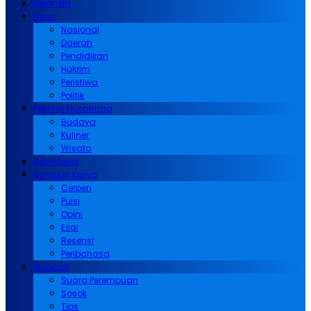
Beranda
News
Nasional
Daerah
Pendidikan
Hukrim
Peristiwa
Politik
Pesona Nusantara
Budaya
Kuliner
Wisata
Advertorial
Rumpun Karya
Cerpen
Puisi
Opini
Esai
Resensi
Peribahasa
Inspirasi
Suara Perempuan
Sosok
Tips