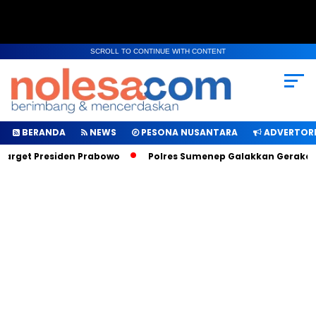
SCROLL TO CONTINUE WITH CONTENT
BERANDA
NEWS
PESONA NUSANTARA
ADVERTORI
rget Presiden Prabowo
Polres Sumenep Galakkan Gerakan Ma