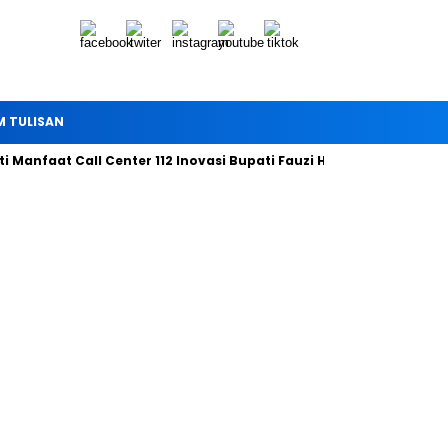
M TULISAN
nfaat Call Center 112 Inovasi Bupati Fauzi Hari ini
Bersama Ti