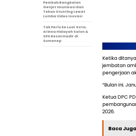
Pemkab Bangkalan
Genjot Imunisasi dan
Tekan Stunting Lewat
Lomba Video Inovasi
Tak Perlu ke Luar Kota,
Arinna Hidayah Salon &
SPA Resmi Hadir di
Sumenep
Ketika ditan
jembatan amb
pengerjaan ak
“Bulan ini. Jan
Ketua DPC PD
pembangunan 
2026.
Baca Juga 