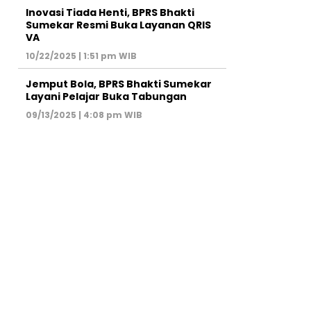
Inovasi Tiada Henti, BPRS Bhakti
Sumekar Resmi Buka Layanan QRIS
VA
10/22/2025 | 1:51 pm WIB
Jemput Bola, BPRS Bhakti Sumekar
Layani Pelajar Buka Tabungan
09/13/2025 | 4:08 pm WIB