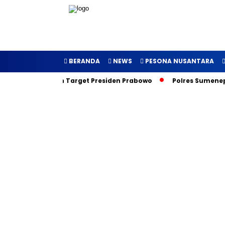
BERANDA
NEWS
PESONA NUSANTARA
curkan, Inilah Target Presiden Prabowo
Polres Sumenep Gal