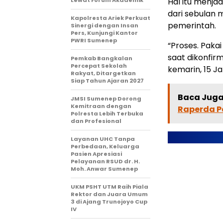
Lewat Forum Akademik
Hal itu menja
dari sebulan 
Kapolresta Ariek Perkuat
pemerintah.
Sinergi dengan Insan
Pers, Kunjungi Kantor
PWRI Sumenep
“Proses. Pakai
saat dikonfir
Pemkab Bangkalan
Percepat Sekolah
kemarin, 15 Ja
Rakyat, Ditargetkan
Siap Tahun Ajaran 2027
Baca Juga 
JMSI Sumenep Dorong
Kemitraan dengan
Raperda P
Polresta Lebih Terbuka
dan Profesional
Layanan UHC Tanpa
Perbedaan, Keluarga
Pasien Apresiasi
Pelayanan RSUD dr. H.
Moh. Anwar Sumenep
UKM PSHT UTM Raih Piala
Rektor dan Juara Umum
3 di Ajang Trunojoyo Cup
IV