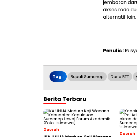
jembatan daru
akses roda d
alternatif lain.
Penulis :
Rusy
Tag :
Bupati Sumenep
Dana BTT
Berita Terbaru
Daerah
Daerah
IKA UNIJA Madura Kaji Wacana