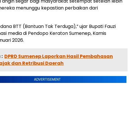
di angin segar bagi masyarakat setempat setelah lebih
mereka menunggu kepastian perbaikan dari
 dana BTT (Bantuan Tak Terduga),” ujar Bupati Fauzi
masi media di Pendopo Keraton Sumenep, Kamis
nuari 2026.
:
DPRD Sumenep Laporkan Hasil Pembahasan
ajak dan Retribusi Daerah
ADVERTISEMENT