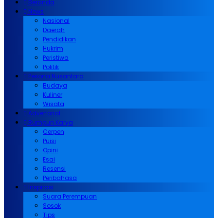
Beranda
News
Nasional
Daerah
Pendidikan
Hukrim
Peristiwa
Politik
Pesona Nusantara
Budaya
Kuliner
Wisata
Advertorial
Rumpun Karya
Cerpen
Puisi
Opini
Esai
Resensi
Peribahasa
Inspirasi
Suara Perempuan
Sosok
Tips