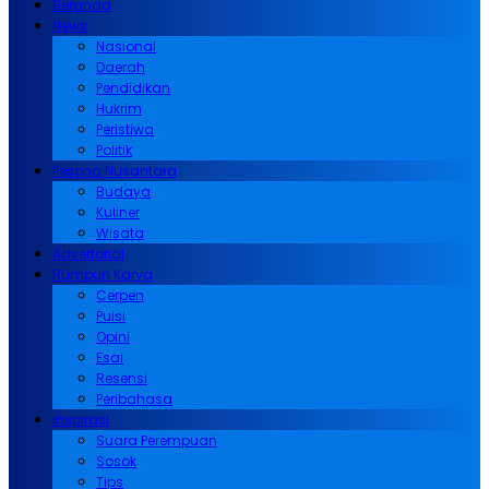
Beranda
News
Nasional
Daerah
Pendidikan
Hukrim
Peristiwa
Politik
Pesona Nusantara
Budaya
Kuliner
Wisata
Advertorial
Rumpun Karya
Cerpen
Puisi
Opini
Esai
Resensi
Peribahasa
Inspirasi
Suara Perempuan
Sosok
Tips