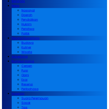
Beranda
News
Nasional
Daerah
Pendidikan
Hukrim
Peristiwa
Politik
Pesona Nusantara
Budaya
Kuliner
Wisata
Advertorial
Rumpun Karya
Cerpen
Puisi
Opini
Esai
Resensi
Peribahasa
Inspirasi
Suara Perempuan
Sosok
Tips