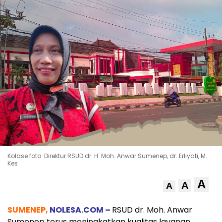
Kolase foto: Direktur RSUD dr. H. Moh. Anwar Sumenep, dr. Erliyati, M.
Kes
A
A
A
SUMENEP,
NOLESA.COM –
RSUD dr. Moh. Anwar
Sumenep terus meningkatkan kualitas layanan