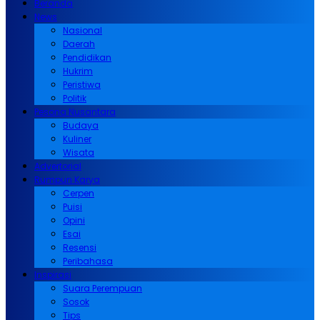
Beranda
News
Nasional
Daerah
Pendidikan
Hukrim
Peristiwa
Politik
Pesona Nusantara
Budaya
Kuliner
Wisata
Advertorial
Rumpun Karya
Cerpen
Puisi
Opini
Esai
Resensi
Peribahasa
Inspirasi
Suara Perempuan
Sosok
Tips