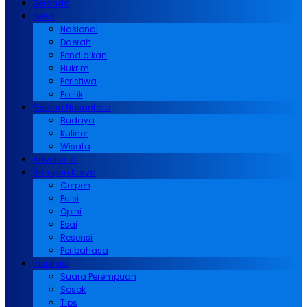
Beranda
News
Nasional
Daerah
Pendidikan
Hukrim
Peristiwa
Politik
Pesona Nusantara
Budaya
Kuliner
Wisata
Advertorial
Rumpun Karya
Cerpen
Puisi
Opini
Esai
Resensi
Peribahasa
Inspirasi
Suara Perempuan
Sosok
Tips